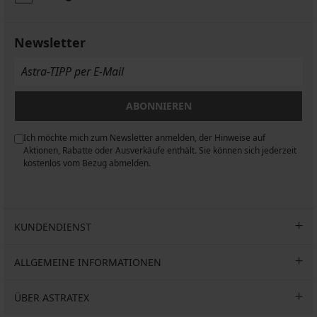
nahtlos
nahtlos
nahtlos
JACK
PACK
17,99
MicroClima
13,99
AND
Boxershorts
17,99
17,99
17,99
€
19,99
€
JONES
Tommy
€
€
€
€
Newsletter
19,99
Jackanthony
Hilfiger
€
Recycled
31,99
€
43,19
€
53,99
ABONNIEREN
€
Ich möchte mich zum Newsletter anmelden, der Hinweise auf
n
Aktionen, Rabatte oder Ausverkäufe enthält. Sie können sich jederzeit
kostenlos vom Bezug abmelden.
KUNDENDIENST
ALLGEMEINE INFORMATIONEN
ÜBER ASTRATEX