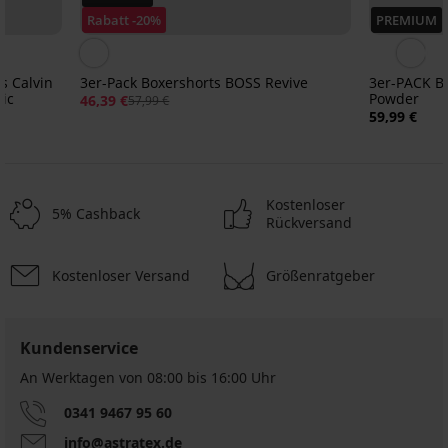
Rabatt -20%
PREMIUM
s Calvin
3er-Pack Boxershorts BOSS Revive
3er-PACK B
lic
Powder
46,39 €
57,99 €
59,99 €
Kostenloser
5% Cashback
Rückversand
Kostenloser Versand
Größenratgeber
-20%
-30%
ITED
LIMITED
Kundenservice
An Werktagen von 08:00 bis 16:00 Uhr
Bambus-
Bambus-
Bambus-
Bambus-
3
Pants
Pants
Pants
Pants
Pack
Nahtlose
Baumwoll-
0341 9467 95 60
PREMIUM
Grey
Dark
Grey
Petrol
von
Boxershorts
Boxershorts
II
Blue
nahtlos
Blue
Boxershorts
info@astratex.de
3er-
SilverPro
Bodie