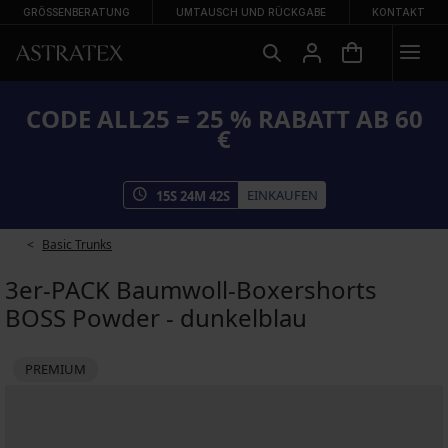
GRÖSSENBERATUNG
UMTAUSCH UND RÜCKGABE
KONTAKT
CODE ALL25 = 25 % RABATT AB 60
€
EINKAUFEN
15
S
24
M
41
S
Basic Trunks
3er-PACK Baumwoll-Boxershorts
BOSS Powder - dunkelblau
PREMIUM