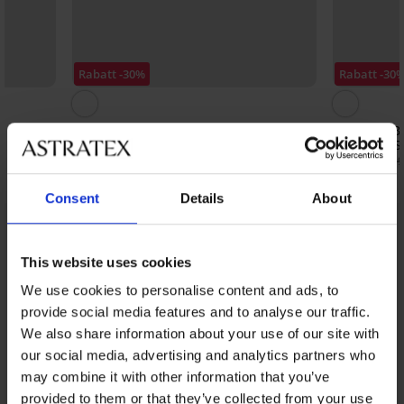
Rabatt -30%
Rabatt -30
3er-PACK Bambus-Boxershorts JACK
3er-PACK B
AND JONES JACNyjah
AND JONES 
21,69 €
23,09 €
30,99 €
32,99
Consent
Details
About
Aus derselben Kollektion
Anzeigen
This website uses cookies
We use cookies to personalise content and ads, to
provide social media features and to analyse our traffic.
We also share information about your use of our site with
our social media, advertising and analytics partners who
may combine it with other information that you’ve
provided to them or that they’ve collected from your use