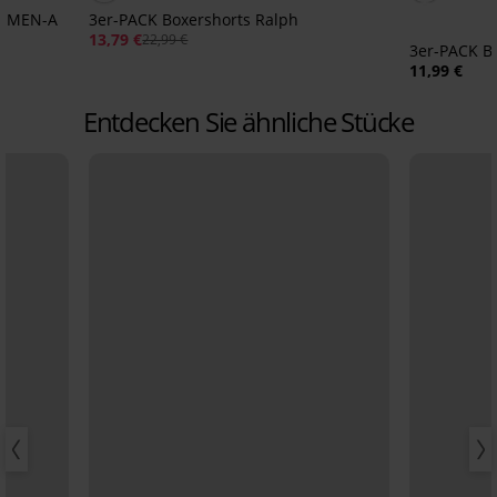
ts MEN-A
3er-PACK Boxershorts Ralph
13,79 €
22,99 €
3er-PACK 
11,99 €
Entdecken Sie ähnliche Stücke