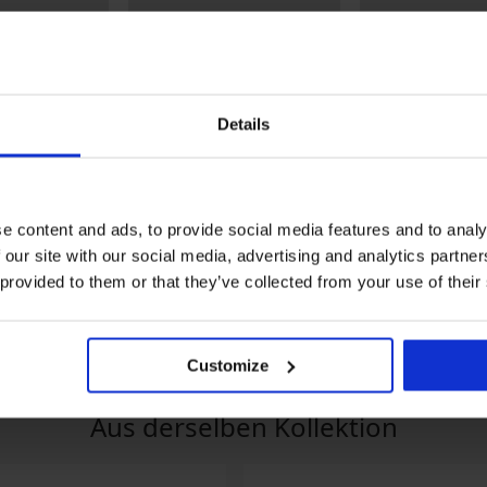
Details
-20% SUN20
Sale
Rabatt -60%
Rabatt -60%
e content and ads, to provide social media features and to analy
Ima Short
Strandkleid Ima II
Modal Set Cabo p
 our site with our social media, advertising and analytics partn
in 1
52,99 €
25,20 €
62,99 €
 provided to them or that they’ve collected from your use of their
16,96 €
UN20
Code:
SUN20
Customize
Aus derselben Kollektion