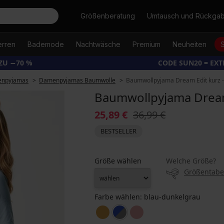
Suche
Größenberatung
Umtausch und Rückga
erren
Bademode
Nachtwäsche
Premium
Neuheiten
ZU −70 %
CODE SUN20 = EX
npyjamas
Damenpyjamas Baumwolle
Baumwollpyjama Dream Edit kurz -
Baumwollpyjama Dream 
25,89 €
36,99 €
BESTSELLER
Größe wählen
Welche Größe?
Größentabe
Farbe wählen:
blau-dunkelgrau