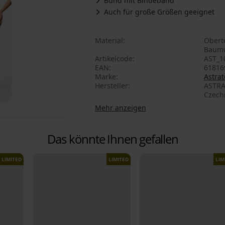
Bund mit Bindeband
Auch für große Größen geeignet
Material
Oberte
Baumw
Artikelcode
AST_1
EAN
61816
Marke
Astrat
Hersteller
ASTRA
Czech
Mehr anzeigen
Das könnte Ihnen gefallen
LIMITED
LIMITED
LIM