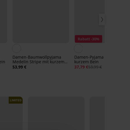
Rabatt -30%
Damen-Baumwollpyjama
Damen-Pyjama Arleth mit
ein
Medelin Stripe mit kurzem
kurzem Bein
Bein
53,99 €
37,79 €
53,99 €
LIMITED