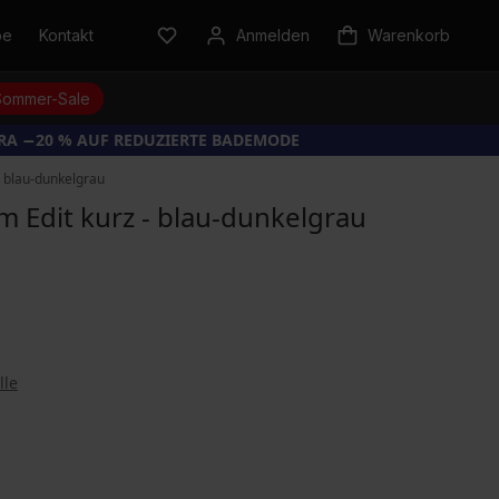
be
Kontakt
Anmelden
Warenkorb
Sommer-Sale
TRA −20 % AUF REDUZIERTE BADEMODE
 blau-dunkelgrau
Edit kurz - blau-dunkelgrau
lle