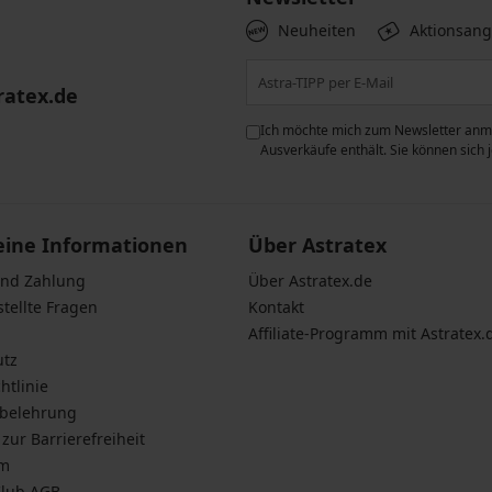
Neuheiten
Aktionsan
ratex.de
ie der Verarbeitung
Ich möchte mich zum Newsletter anme
n zum
Schutz personenbezogener
Ausverkäufe enthält. Sie können sich
eine Informationen
Über Astratex
und Zahlung
Über Astratex.de
stellte Fragen
Kontakt
Affiliate-Programm mit Astratex.
utz
htlinie
sbelehrung
zur Barrierefreiheit
um
Club AGB