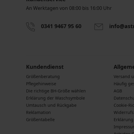
An Werktagen von 08:00 bis 16:00 Uhr
0341 9467 95 60
info@ast
Durch das Eingeben einer E-Mail-Adresse stimmen S
personenbezogener Daten gemäß den Bedingunge
Daten
zu.
Kundendienst
Allgem
Größenberatung
Versand 
Pflegehinweise
Häufig ge
Die richtige BH-Größe wählen
AGB
Erklärung der Waschsymbole
Datensch
Umtausch und Rückgabe
Cookie-Ric
Reklamation
Widerruf
Größentabelle
Erklärung 
Impress
Astratex-