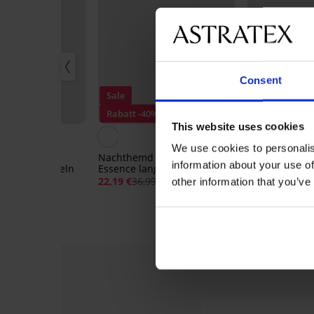
Consent
-20% SUN20
Sale
Sale
Rabatt -40%
This website uses cookies
Rabatt -60%
We use cookies to personalis
irt Pieces
Nachthemd Signature
Strandtunika 
information about your use of
t kurzen Ärmeln
Essence lang
47,99 €
22,19 €
36,99 €
other information that you’ve
15,36 €
Code:
S