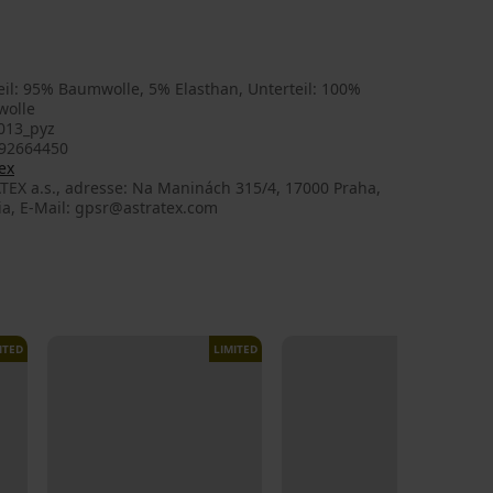
il: 95% Baumwolle, 5% Elasthan, Unterteil: 100%
olle
013_pyz
92664450
ex
TEX a.s., adresse: Na Maninách 315/4, 17000 Praha,
ia, E-Mail: gpsr@astratex.com
ITED
LIMITED
LIMITED