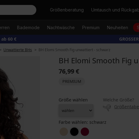
Suche
Größenberatung
Umtausch und Rückga
erren
Bademode
Nachtwäsche
Premium
Neuheiten
ab 60 €
GROSSER
Unwattierte BHs
BH Elomi Smooth Fig unwattiert - schwarz
BH Elomi Smooth Fig u
76,99 €
PREMIUM
Größe wählen
Welche Größe?
Größentabe
Farbe wählen:
schwarz