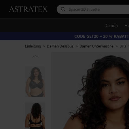
Damen
H
CODE GET20 = 20 % RABATT 
Einleitung
Damen Dessous
Damen Unterwäsche
BHs