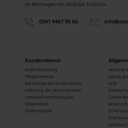
An Werktagen von 08:00 bis 16:00 Uhr
0341 9467 95 60
info@ast
Durch das Eingeben einer E-Mail-Adresse stimmen S
personenbezogener Daten gemäß den Bedingunge
Daten
zu.
Kundendienst
Allgem
Größenberatung
Versand 
Pflegehinweise
Häufig ge
Die richtige BH-Größe wählen
AGB
Erklärung der Waschsymbole
Datensch
Umtausch und Rückgabe
Cookie-Ric
Reklamation
Widerruf
Größentabelle
Erklärung 
Impress
Astratex-