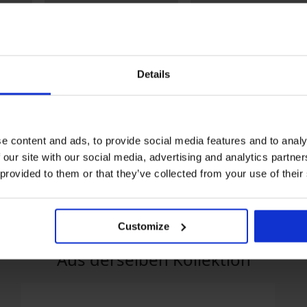
Details
-20% GET20
-20% GET20
5
e content and ads, to provide social media features and to analy
iert
BH Caroline halbwattiert
BH Lou Light unwattiert
 our site with our social media, advertising and analytics partn
45,99 €
72,99 €
 provided to them or that they’ve collected from your use of their
36,79 €
58,39 €
Code:
GET20
Code:
GET20
Customize
Aus derselben Kollektion