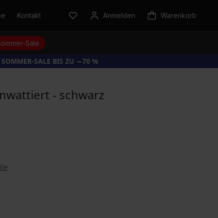
be
Kontakt
Anmelden
Warenkorb
Sommer-Sale
 SOMMER-SALE BIS ZU −70 %
nwattiert - schwarz
lle