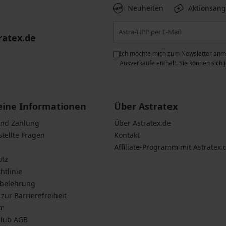
Neuheiten
Aktionsan
ratex.de
ie der Verarbeitung
Ich möchte mich zum Newsletter anme
n zum
Schutz personenbezogener
Ausverkäufe enthält. Sie können sich
eine Informationen
Über Astratex
und Zahlung
Über Astratex.de
stellte Fragen
Kontakt
Affiliate-Programm mit Astratex.
utz
htlinie
sbelehrung
zur Barrierefreiheit
um
Club AGB