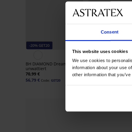
Consent
-20% GET20
-20% GET20
This website uses cookies
We use cookies to personalis
BH DIAMOND Dreams
BH Luisse New unwatt
information about your use of
unwattiert
48,99 €
70,99 €
other information that you’ve
39,19 €
Code:
GET20
56,79 €
Code:
GET20