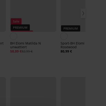
Sale
PREMIUM
PREMIUM
Rabatt -30%
ert
BH Elomi Matilda N
Sport-BH Elomi Energise
unwattiert
Rosewood
58,09 €
82,99 €
80,99 €
NEW