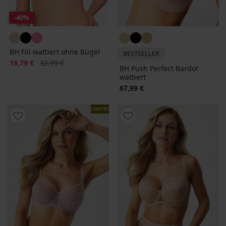
-40%
BH Fili wattiert ohne Bügel
BESTSELLER
Rabatt
Alter Preis
19,79 €
32,99 €
BH Push Perfect Bardot
wattiert
67,99 €
LIMITED