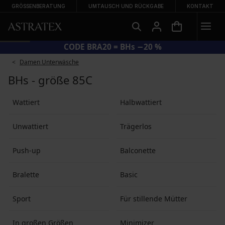
GRÖSSENBERATUNG
UMTAUSCH UND RÜCKGABE
KONTAKT
CODE BRA20 = BHs −20 %
Damen Unterwäsche
BHs - größe 85C
Wattiert
Halbwattiert
Unwattiert
Trä­ger­los
Push-up
Balconette
Bralette
Basic
Sport
Für stillende Mütter
In großen Größen
Minimizer