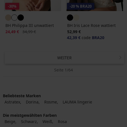
-30%
-20 % BRA20
BH Philippa III unwattiert
BH Iris Lace Rose wattiert
Rabatt
Alter Preis
24,49 €
34,99 €
52,99 €
42,39 €
code
BRA20
WEITER
Seite 1/64
Beliebteste Marken
Astratex
Dorina
Rosme
LAUMA lingerie
Die meistgewählten Farben
Beige
Schwarz
Weiß
Rosa