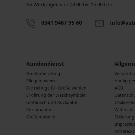
An Werktagen von 08:00 bis 16:00 Uhr
0341 9467 95 60
info@ast
Durch das Eingeben einer E-Mail-Adresse stimmen S
personenbezogener Daten gemäß den Bedingunge
Daten
zu.
Kundendienst
Allgem
Größenberatung
Versand 
Pflegehinweise
Häufig ge
Die richtige BH-Größe wählen
AGB
Erklärung der Waschsymbole
Datensch
Umtausch und Rückgabe
Cookie-Ric
Reklamation
Widerruf
Größentabelle
Erklärung 
Impress
Astratex-