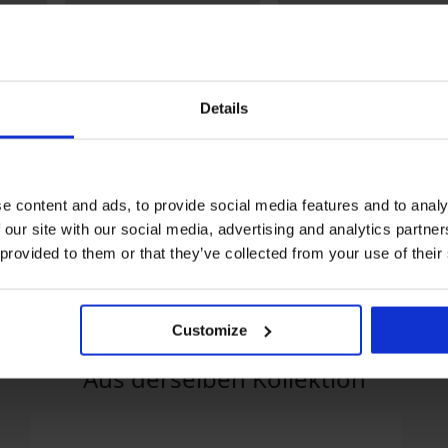
Details
3+1 GRATIS
3+1 GRATIS
e content and ads, to provide social media features and to analy
3er-PACK Brasil Slip Pure
Brasilslip mit hohem Bu
aus Baumwolle
17,99 €
 our site with our social media, advertising and analytics partn
24,99 €
 provided to them or that they’ve collected from your use of their
Customize
Aus derselben Kollektion