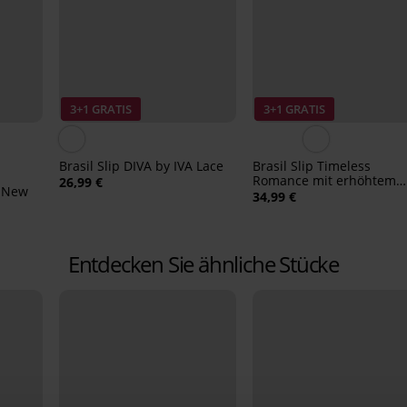
3+1 GRATIS
3+1 GRATIS
Brasil Slip DIVA by IVA Lace
Brasil Slip Timeless
Romance mit erhöhtem
26,99 €
e New
Bund
34,99 €
Entdecken Sie ähnliche Stücke