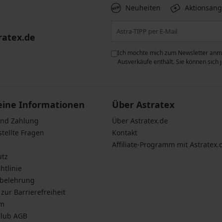
Neuheiten
Aktionsan
ratex.de
ie der Verarbeitung
Ich möchte mich zum Newsletter anme
n zum
Schutz personenbezogener
Ausverkäufe enthält. Sie können sich
eine Informationen
Über Astratex
und Zahlung
Über Astratex.de
stellte Fragen
Kontakt
Affiliate-Programm mit Astratex.
utz
htlinie
sbelehrung
zur Barrierefreiheit
um
Club AGB