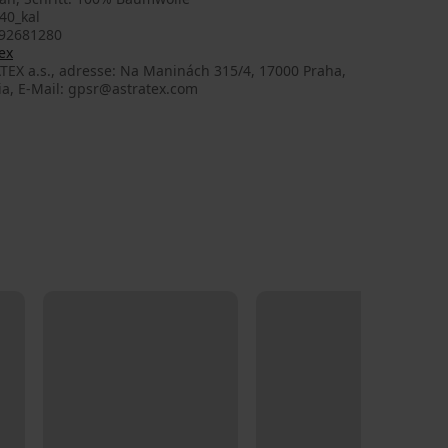
40_kal
92681280
ex
TEX a.s., adresse: Na Maninách 315/4, 17000 Praha,
ia, E-Mail: gpsr@astratex.com
LIMITED