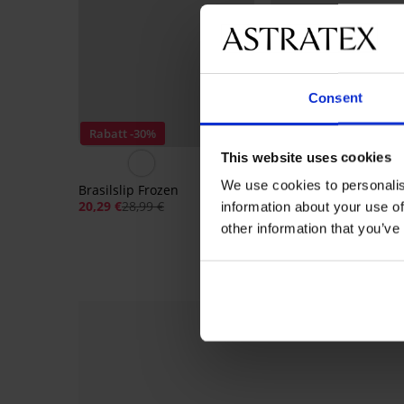
Consent
Rabatt -30%
3+1 GRATIS
This website uses cookies
We use cookies to personalis
Brasilslip Frozen
Brasilslip Evolution
20,29 €
28,99 €
24,99 €
information about your use of
other information that you’ve