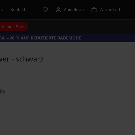
be
Kontakt
Anmelden
Warenkorb
Sommer-Sale
TRA −20 % AUF REDUZIERTE BADEMODE
ower - schwarz
lle