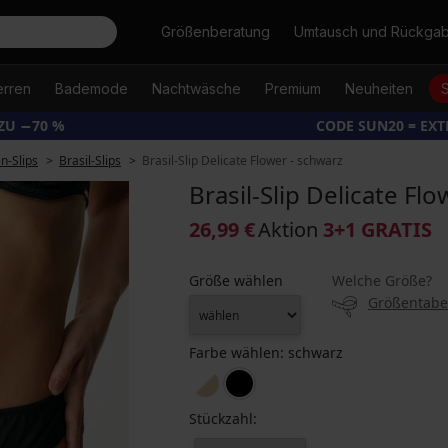
Suche
Größenberatung
Umtausch und Rückga
erren
Bademode
Nachtwäsche
Premium
Neuheiten
ZU −70 %
CODE SUN20 = EX
-Slips
Brasil-Slips
Brasil-Slip Delicate Flower - schwarz
Brasil-Slip Delicate Fl
26,99 €
Aktion
3+1 GRATIS
Größe wählen
Welche Größe?
Größentabe
Farbe wählen:
schwarz
Stückzahl: