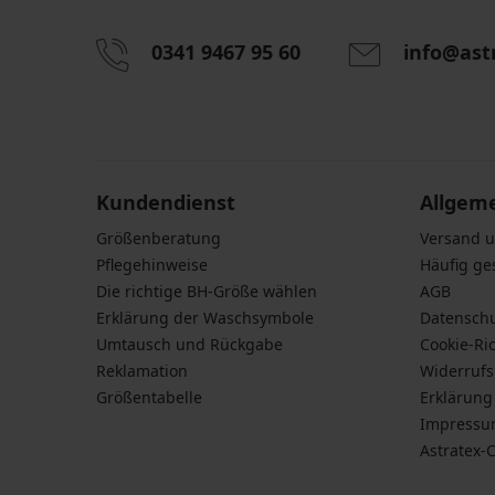
0341 9467 95 60
info@ast
Durch das Eingeben einer E-Mail-Adresse stimmen S
personenbezogener Daten gemäß den Bedingunge
Daten
zu.
Kundendienst
Allgem
Größenberatung
Versand 
Pflegehinweise
Häufig ge
Die richtige BH-Größe wählen
AGB
Erklärung der Waschsymbole
Datensch
Umtausch und Rückgabe
Cookie-Ric
Reklamation
Widerruf
Größentabelle
Erklärung 
Impress
Astratex-