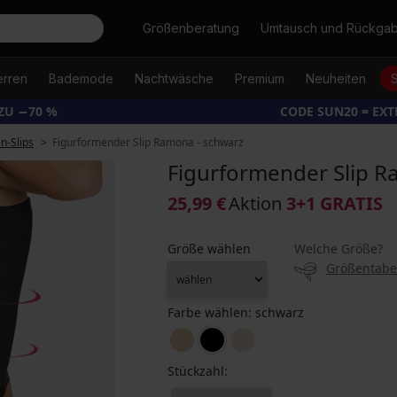
Suche
Größenberatung
Umtausch und Rückga
erren
Bademode
Nachtwäsche
Premium
Neuheiten
ZU −70 %
CODE SUN20 = EX
-Slips
Figurformender Slip Ramona - schwarz
Figurformender Slip R
25,99 €
Aktion
3+1 GRATIS
Größe wählen
Welche Größe?
Größentabe
Farbe wählen:
schwarz
Stückzahl: