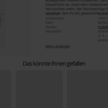
anliegenden Kleidern entworfen. Das b
Körperform an. Dank dem Silikonstreif
Verrutschen mehr. Der feinmaschige N
verleihen dem Po die gewünschte, ru
Material
73% P
Artikelcode
19611
EAN
84352
Marke
Ysabe
Hersteller
AIMSA
nº 3.,
ysabe
Mehr anzeigen
Das könnte Ihnen gefallen