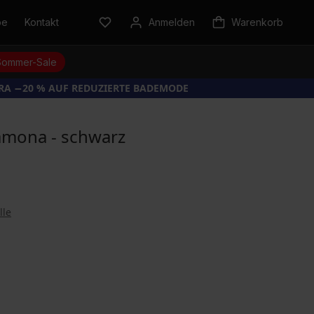
be
Kontakt
Anmelden
Warenkorb
Sommer-Sale
TRA −20 % AUF REDUZIERTE BADEMODE
amona - schwarz
lle