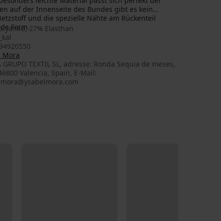
esonders leichte Material passt sich perfekt der
en auf der Innenseite des Bundes gibt es kein
etzstoff und die spezielle Nähte am Rückenteil
nde Form.
olyamid, 27% Elasthan
_kal
94920550
l Mora
 GRUPO TEXTIL SL, adresse: Ronda Sequia de meses,
 46800 Valencia, Spain, E-Mail:
lmora@ysabelmora.com