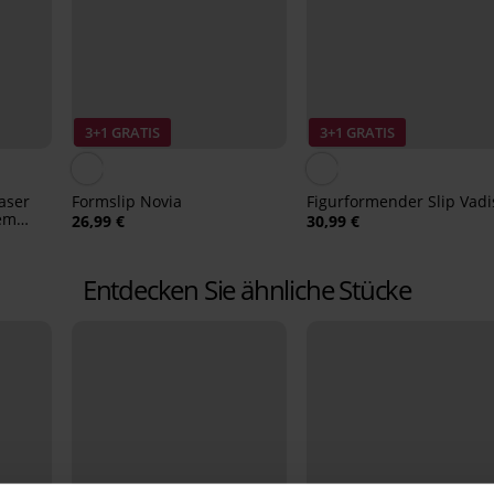
3+1 GRATIS
3+1 GRATIS
aser
Formslip Novia
Figurformender Slip Vadi
hem
26,99 €
30,99 €
Entdecken Sie ähnliche Stücke