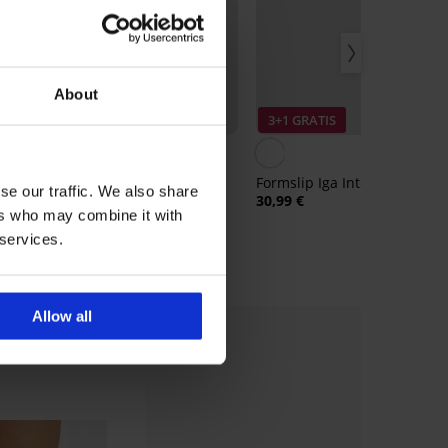
About
3+1 GRATIS
3+1 GRATIS
2,5
Klassischer Slip Venus mit
Formslip Iga Intense
se our traffic. We also share
hohem Bund
30,99 €
22,99 €
ers who may combine it with
 services.
Allow all