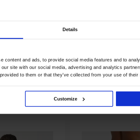
3+1 GRATIS
Details
Bestseller
3+1 GRATIS
5
BaumwollSlip mit Shaping-
Figurformender Slip Vita
e content and ads, to provide social media features and to analy
Effekt
27,99 €
24,99 €
 our site with our social media, advertising and analytics partn
 provided to them or that they’ve collected from your use of their
Customize
Aus derselben Kollektion