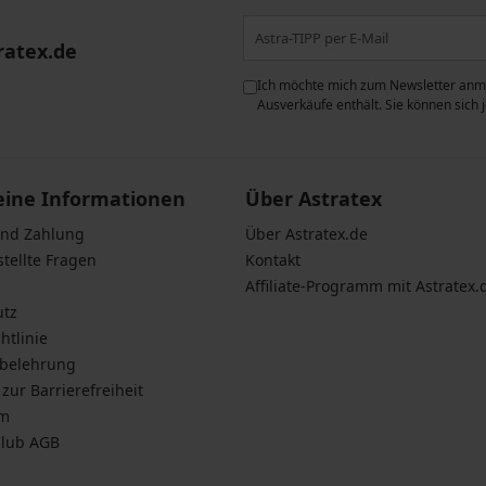
ratex.de
ie der Verarbeitung
Ich möchte mich zum Newsletter anme
n zum
Schutz personenbezogener
Ausverkäufe enthält. Sie können sich
eine Informationen
Über Astratex
und Zahlung
Über Astratex.de
stellte Fragen
Kontakt
Affiliate-Programm mit Astratex.
utz
htlinie
sbelehrung
zur Barrierefreiheit
um
Club AGB