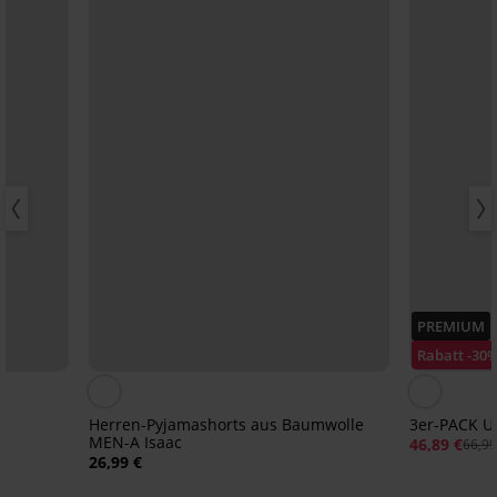
PREMIUM
Rabatt -30
Herren-Pyjamashorts aus Baumwolle
3er-PACK Un
MEN-A Isaac
46,89 €
66,99
26,99 €