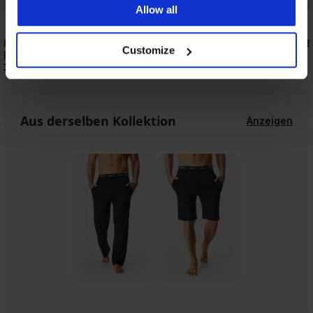
Allow all
Herren-Bambus-Pyjamahose MEN-A
3er-Pack Boxershorts 
Customize
Jimmy
41,59 €
51,99 €
30,99 €
Aus derselben Kollektion
Anzeigen