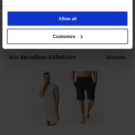
Allow all
Herren-Bambus-Pyjamashorts für MEN-
Pyjama JACK AND JONES
A Joseph
35,99 €
24,99 €
Customize
Aus derselben Kollektion
Anzeigen