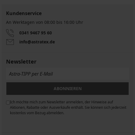
-25 % ALL25
Kundenservice
An Werktagen von 08:00 bis 16:00 Uhr
Herren-
0341 9467 95 60
Bambus-
info@astratex.de
Nachthemd
MEN-
A
Nelson
Newsletter
lang
30,99
€
23,24
€
ABONNIEREN
code
ALL25
Ich möchte mich zum Newsletter anmelden, der Hinweise auf
n
Aktionen, Rabatte oder Ausverkäufe enthält. Sie können sich jederzeit
kostenlos vom Bezug abmelden.