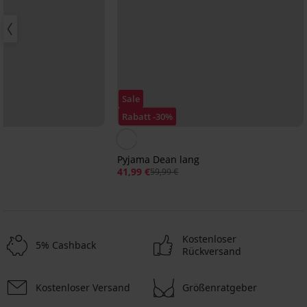
Sale
Rabatt -30%
g
Pyjama Dean lang
41,99 €
59,99 €
Kostenloser
5% Cashback
Rückversand
Kostenloser Versand
Größenratgeber