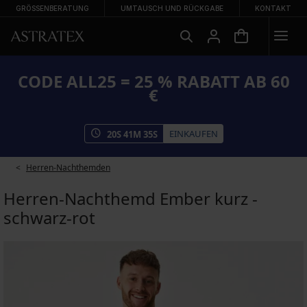
GRÖSSENBERATUNG
UMTAUSCH UND RÜCKGABE
KONTAKT
CODE ALL25 = 25 % RABATT AB 60
€
EINKAUFEN
20
S
41
M
34
S
Herren-Nachthemden
Herren-Nachthemd Ember kurz -
schwarz-rot