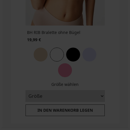
€
89
n
Aktion
3+1
3+1
Aktion
3+1
TIS
GRATIS
GRATIS
3+1
tion
IS
GRATIS
GRATIS
+1
S
RATIS
BH RIB Bralette ohne Bügel
19,99 €
Größe wählen
IN DEN WARENKORB LEGEN