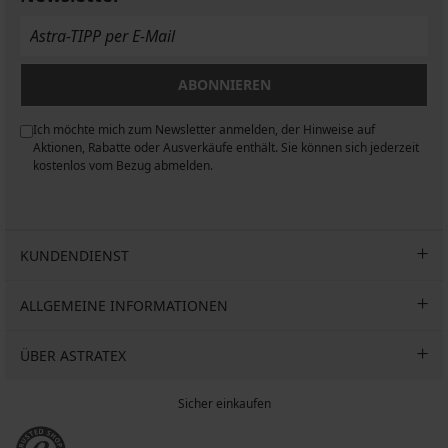
20,99
€
€
Violeta
€
12,80
€
31,99
ABONNIEREN
€
Ich möchte mich zum Newsletter anmelden, der Hinweise auf
n
Aktionen, Rabatte oder Ausverkäufe enthält. Sie können sich jederzeit
kostenlos vom Bezug abmelden.
KUNDENDIENST
ALLGEMEINE INFORMATIONEN
ÜBER ASTRATEX
Sicher einkaufen