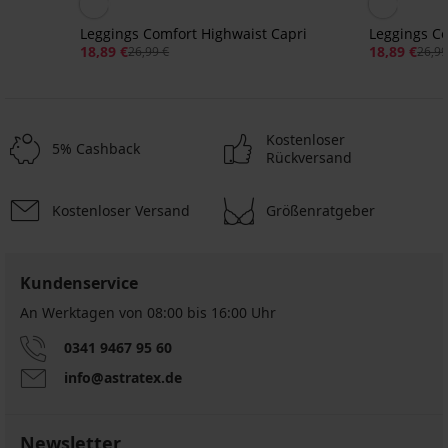
Leggings Comfort Highwaist Capri
Leggings C
18,89 €
18,89 €
26,99 €
26,99
Kostenloser
5% Cashback
Rückversand
Kostenloser Versand
Größenratgeber
-40%
Sale
Sale
Sale
Sale
-50%
Sale
-30%
Sale
-60%
-50%
-50%
-60%
Kundenservice
An Werktagen von 08:00 bis 16:00 Uhr
Leggings
Leggings
Shorts
Shorts
Wattierte,
Wärmende
Iggy
Perrie
ONLY
Pieces
formende
Jeggings
0341 9467 95 60
Push-
figurformend
Carmakoma
Camiva
Leggings
Olivia
Up
Cartime
Emily
info@astratex.de
28,00
9,20
27,00
Lace
32,39
19,50
€
€
€
Wärmende
14,69
€
€
55,99
22,99
53,99
Leggings
€
53,99
38,99
Newsletter
€
€
€
Winter