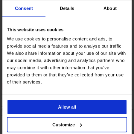
Consent
Details
About
This website uses cookies
We use cookies to personalise content and ads, to
provide social media features and to analyse our traffic.
We also share information about your use of our site with
our social media, advertising and analytics partners who
may combine it with other information that you’ve
provided to them or that they’ve collected from your use
Sale
of their services.
3+1 GRATIS
Rabatt -40%
2er-PACK Moon Menstruationshöschen
2er-PACK Menstruation
Allow all
für stärkere Tage
stärkere und sehr star
40,99 €
24,59 €
40,99 €
Customize
Entdecken Sie ähnliche Stücke