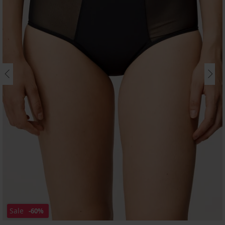
Sale
-60%