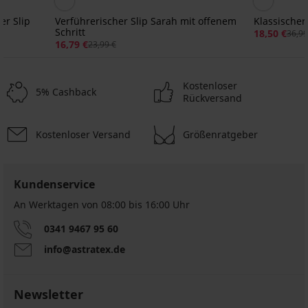
r Slip
Verführerischer Slip Sarah mit offenem
Klassischer
Schritt
18,50 €
36,99
16,79 €
23,99 €
Kostenloser
5% Cashback
Rückversand
Kostenloser Versand
Größenratgeber
3+1 GRATIS
3+1 GRATIS
3+1 GRATIS
ED
Kundenservice
An Werktagen von 08:00 bis 16:00 Uhr
2er-
Menstruationsslip
PACK
Bellinda
2er-
0341 9467 95 60
Menstruationsslip
für
PACK
Moon
die
info@astratex.de
Menstruationsslip
für
mittelstarken
Moon
sehr
T...
für
starke
den
19,99
Newsletter
Ta...
Tag
€