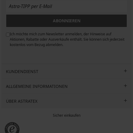
Beige
40,99
Aktion
€
40,99
3+1
Aktion
€
GRATIS
3+1
Aktion
ABONNIEREN
GRATIS
3+1
GRATIS
Ich möchte mich zum Newsletter anmelden, der Hinweise auf
n
Aktionen, Rabatte oder Ausverkäufe enthält. Sie können sich jederzeit
kostenlos vom Bezug abmelden.
KUNDENDIENST
ALLGEMEINE INFORMATIONEN
ÜBER ASTRATEX
Sicher einkaufen