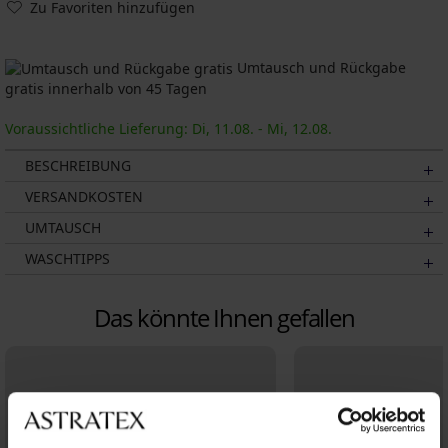
Zu Favoriten hinzufügen
Umtausch und Rückgabe
gratis innerhalb von 45 Tagen
Voraussichtliche Lieferung: Di, 11.08. - Mi, 12.08.
BESCHREIBUNG
VERSANDKOSTEN
UMTAUSCH
WASCHTIPPS
Das könnte Ihnen gefallen