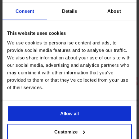
Consent
Details
About
This website uses cookies
We use cookies to personalise content and ads, to
provide social media features and to analyse our traffic.
We also share information about your use of our site with
our social media, advertising and analytics partners who
may combine it with other information that you’ve
Sale
Sale
provided to them or that they’ve collected from your use
Rabatt -50%
Rabatt -40
of their services.
nabelle
Satin-Pyjama Diamond by Astratex
Komplettset
Harriet kurz
43,79 €
72,99
22,80 €
45,59 €
Allow all
Entdecken Sie ähnliche Stücke
Customize