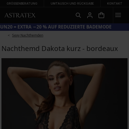
GRÖSSENBERATUNG
UMTAUSCH UND RÜCKGABE
KONTAKT
CODE SUN20 = EXTRA −20 % AUF REDUZIERTE BADEMODE
Sexy Nachthemden
Nachthemd Dakota kurz - bordeaux