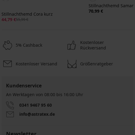
Stillnachthemd Saman
70,99 €
Stillnachthemd Cora kurz
44,79 €
55,99 €
Kostenloser
5% Cashback
Rückversand
Kostenloser Versand
Größenratgeber
-40%
IMITED
Kundenservice
An Werktagen von 08:00 bis 16:00 Uhr
Kurzes
0341 9467 95 60
Satin-
Satin-
info@astratex.de
Unterhemd
Nachthemd
BESTSELLER
Karen
Luisa
29,99
Satine
Nachthemd
kurz
€
Timeless
Newsletter