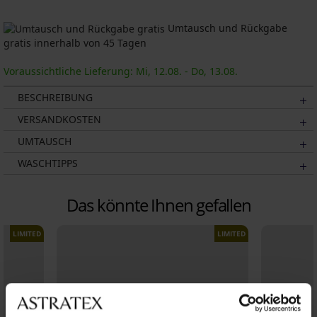
Umtausch und Rückgabe
gratis innerhalb von 45 Tagen
Voraussichtliche Lieferung: Mi, 12.08. - Do, 13.08.
BESCHREIBUNG
VERSANDKOSTEN
UMTAUSCH
WASCHTIPPS
Das könnte Ihnen gefallen
LIMITED
LIMITED