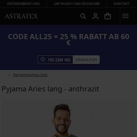
GRÖSSENBERATUNG
UMTAUSCH UND RÜCKGABE
KONTAKT
CODE ALL25 = 25 % RABATT AB 60
€
EINKAUFEN
15
S
22
M
15
S
Herrenpyjamas Sets
Pyjama Aries lang - anthrazit