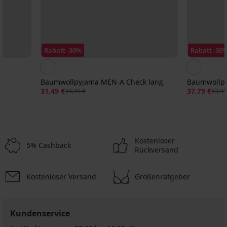
Rabatt -30%
Rabatt -30
Baumwollpyjama MEN-A Check lang
Baumwollpy
31,49 €
37,79 €
44,99 €
53,99
Kostenloser
5% Cashback
Rückversand
Kostenloser Versand
Größenratgeber
-30%
-30%
-30%
-25 % ALL25
ED
ITED
IMITED
Kundenservice