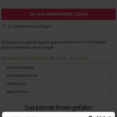
IN DEN WARENKORB LEGEN
Zu Favoriten hinzufügen
Umtausch und Rückgabe
gratis innerhalb von 45 Tagen
Voraussichtliche Lieferung: Mi, 12.08. - Do, 13.08.
BESCHREIBUNG
VERSANDKOSTEN
UMTAUSCH
WASCHTIPPS
Das könnte Ihnen gefallen