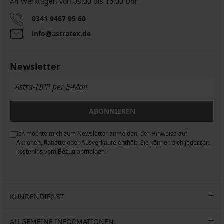
An Werktagen von 08:00 bis 16:00 Uhr
Baumwollpyjama
Baumwollpyjama
Elf
MEN-
Baumwollpyjama
Baumwollpyjama
0341 9467 95 60
II
A
Potter
MEN-
lang
Brit
info@astratex.de
lang
A
lang
40,59
Navy
37,79
lang
48,99
€
€
€
43,39
57,99
Newsletter
53,99
€
36,74
€
€
€
61,99
code
€
ALL25
ABONNIEREN
Ich möchte mich zum Newsletter anmelden, der Hinweise auf
n
Aktionen, Rabatte oder Ausverkäufe enthält. Sie können sich jederzeit
kostenlos vom Bezug abmelden.
KUNDENDIENST
ALLGEMEINE INFORMATIONEN