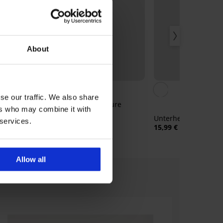
About
Sale
Rabatt -40%
se our traffic. We also share
d Lisa
Nachthemd Signature
ers who may combine it with
Essence lang
Unterhemd Silvia mi
22,19 €
36,99 €
 services.
15,99 €
Allow all