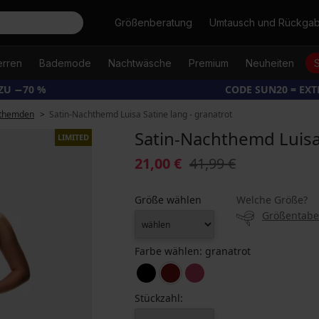
Suche
Größenberatung
Umtausch und Rückga
erren
Bademode
Nachtwäsche
Premium
Neuheiten
ZU −70 %
CODE SUN20 = EX
themden
Satin-Nachthemd Luisa Satine lang - granatrot
Satin-Nachthemd Luisa 
LIMITED
21,00 €
41,99 €
Größe wählen
Welche Größe?
Größentabe
Farbe wählen:
granatrot
Stückzahl: