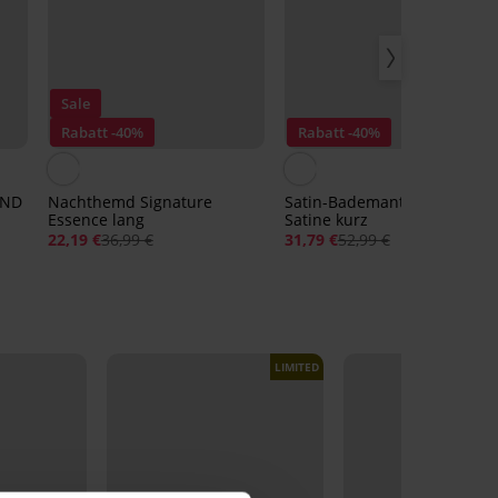
Sale
Rabatt -40%
Rabatt -40%
OND
Nachthemd Signature
Satin-Bademantel Luisa
Essence lang
Satine kurz
22,19 €
36,99 €
31,79 €
52,99 €
LIMITED