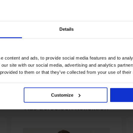
Details
e content and ads, to provide social media features and to analy
terhemd
BH Mama unwattiert ohne
Damen Unterhem
 our site with our social media, advertising and analytics partn
Bügel
19,99 €
26,99 €
 provided to them or that they’ve collected from your use of their
Customize
Aus derselben Kollektion