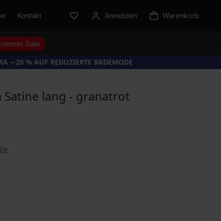
be
Kontakt
Anmelden
Warenkorb
Sommer-Sale
TRA −20 % AUF REDUZIERTE BADEMODE
Satine lang - granatrot
lle