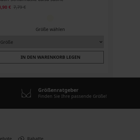
3,90 €
7,79 €
22,19 €
3
Größe wählen
IN DEN WARENKORB LEGEN
Größenratgeber
Finden Sie Ihre passende Größe!
gebote
Rabatte