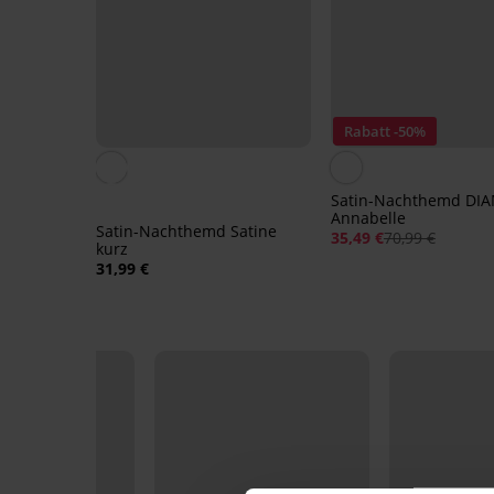
Rabatt -50%
Satin-Nachthemd D
Annabelle
Satin-Nachthemd Satine
35,49 €
70,99 €
kurz
31,99 €