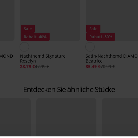
Sale
Sale
Rabatt -40%
Rabatt -50%
IAMOND
Nachthemd Signature
Satin-Nachthemd DIAM
Roselyn
Beatrice
28,79 €
47,99 €
35,49 €
70,99 €
Entdecken Sie ähnliche Stücke