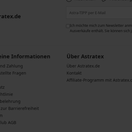
ratex.de
ie der Verarbeitung
Ich möchte mich zum Newsletter anme
n zum
Schutz personenbezogener
Ausverkäufe enthält. Sie können sich
eine Informationen
Über Astratex
und Zahlung
Über Astratex.de
stellte Fragen
Kontakt
Affiliate-Programm mit Astratex.
utz
htlinie
sbelehrung
zur Barrierefreiheit
um
Club AGB