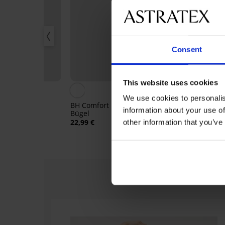
Consent
Rabatt -20%
This website uses cookies
5
We use cookies to personalis
 Camiso
BH Comfort unwattiert ohne
Baumwoll-Un
information about your use of
Bügel
Ergonomico
22,99 €
14,39 €
17,99 €
other information that you’ve