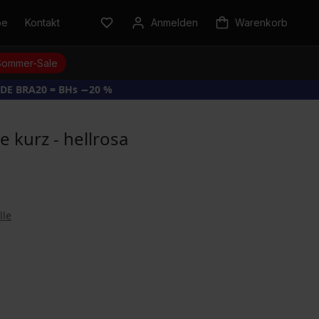
be
Kontakt
Anmelden
Warenkorb
Sommer-Sale
DE BRA20 = BHs −20 %
 kurz - hellrosa
lle