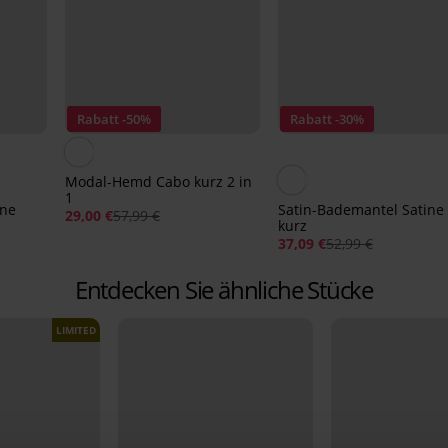
Rabatt -50%
Rabatt -30%
Modal-Hemd Cabo kurz 2 in
1
ine
Satin-Bademantel Satine
29,00 €
57,99 €
kurz
37,09 €
52,99 €
Entdecken Sie ähnliche Stücke
LIMITED