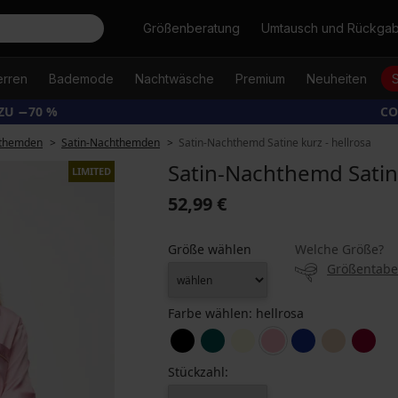
Suche
Größenberatung
Umtausch und Rückga
erren
Bademode
Nachtwäsche
Premium
Neuheiten
ZU −70 %
CO
themden
Satin-Nachthemden
Satin-Nachthemd Satine kurz - hellrosa
Satin-Nachthemd Satine
LIMITED
52,99 €
Größe wählen
Welche Größe?
Größentabe
Farbe wählen:
hellrosa
Stückzahl: