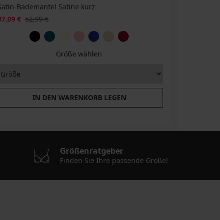
Satin-Bademantel Satine kurz
Satin-Pyj
37,09 €
52,99 €
65,99 €
Größe wählen
IN DEN WARENKORB LEGEN
Größenratgeber
Finden Sie Ihre passende Größe!