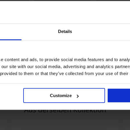
Details
e content and ads, to provide social media features and to analy
ght Hearts
Still-T-Shirt Karoline
Damen-
Baumwollnachth
44,99 €
 our site with our social media, advertising and analytics partn
Cotton kurz
41,99 €
 provided to them or that they’ve collected from your use of their
Customize
Aus derselben Kollektion