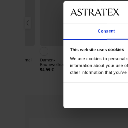
Consent
This website uses cookies
We use cookies to personalis
chthemd Animal
Damen-
Nachthemd Ni
Baumwollnachthemd
kurz
information about your use of
Meadow lang
54,99 €
49,99 €
other information that you’ve