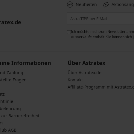
Neuheiten
Aktionsan
ratex.de
ie der Verarbeitung
Ich möchte mich zum Newsletter anme
n zum
Schutz personenbezogener
Ausverkäufe enthält. Sie können sich
eine Informationen
Über Astratex
und Zahlung
Über Astratex.de
stellte Fragen
Kontakt
Affiliate-Programm mit Astratex.
utz
htlinie
sbelehrung
zur Barrierefreiheit
um
Club AGB