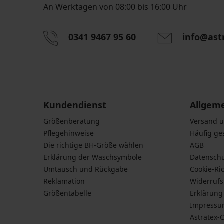
An Werktagen von 08:00 bis 16:00 Uhr
0341 9467 95 60
info@ast
Durch das Eingeben einer E-Mail-Adresse stimmen S
personenbezogener Daten gemäß den Bedingunge
Daten
zu.
Kundendienst
Allgem
Größenberatung
Versand 
Pflegehinweise
Häufig ge
Die richtige BH-Größe wählen
AGB
Erklärung der Waschsymbole
Datensch
Umtausch und Rückgabe
Cookie-Ric
Reklamation
Widerruf
Größentabelle
Erklärung 
Impress
Astratex-