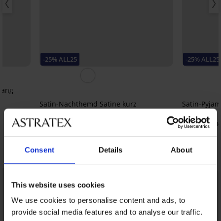
-25% ALL25
-25% ALL25
lang
Satin-Nachthemd Satine kurz
Satin-Pyjam
52,99 €
52,99 €
39,74 €
39,74 €
Code:
ALL25
Code
Consent
Details
About
Entdecken Sie ähnliche Stücke
This website uses cookies
We use cookies to personalise content and ads, to
provide social media features and to analyse our traffic.