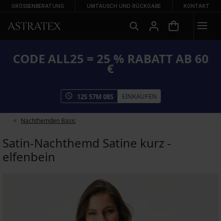
GRÖSSENBERATUNG
UMTAUSCH UND RÜCKGABE
KONTAKT
CODE ALL25 = 25 % RABATT AB 60
€
EINKAUFEN
12
S
57
M
07
S
Nachthemden Basic
Satin-Nachthemd Satine kurz -
elfenbein