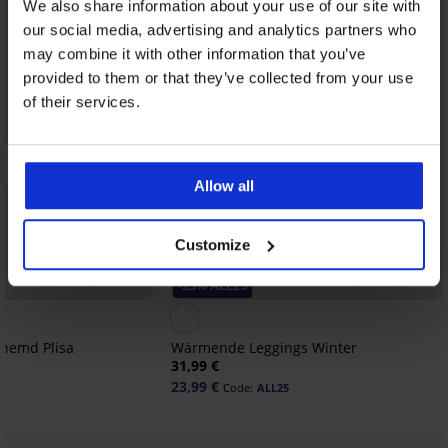
We also share information about your use of our site with
our social media, advertising and analytics partners who
may combine it with other information that you’ve
provided to them or that they’ve collected from your use
of their services.
Allow all
Customize
-25% ALL25
lhemd Plisa
Wärmende Leggings Winter
31,99 €
23,99 €
Code:
ALL25