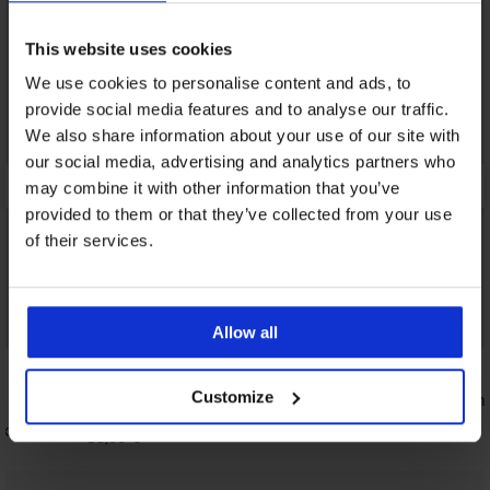
This website uses cookies
We use cookies to personalise content and ads, to
provide social media features and to analyse our traffic.
We also share information about your use of our site with
our social media, advertising and analytics partners who
may combine it with other information that you’ve
provided to them or that they’ve collected from your use
of their services.
Allow all
Customize
Sport-Leggings ONLY Play ONPrya
Tanktop Sh
Tammi
37,99 €
 kurz
38,99 €