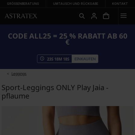
GRÖSSENBERATUNG
UMTAUSCH UND RÜCKGABE
KONTAKT
CODE ALL25 = 25 % RABATT AB 60
€
EINKAUFEN
23
S
18
M
18
S
Leggings
Sport-Leggings ONLY Play Jaia -
pflaume