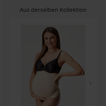
Aus derselben Kollektion
-30%
Schwangerschaftsleggings
Makenzie
29,39
€
41,99
€