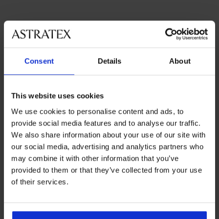
Beliebteste Marken
Astratex
LORIN
DJ Dutchjeans
Consent
Details
About
Die meistgewählten Farben
mehrfarbig
Orange
Blau
Rosa
This website uses cookies
Die meistgewählten Größen
128
164
116
140
We use cookies to personalise content and ads, to
provide social media features and to analyse our traffic.
We also share information about your use of our site with
our social media, advertising and analytics partners who
Kostenloser
may combine it with other information that you’ve
5% Cashback
Rückversand
provided to them or that they’ve collected from your use
of their services.
Kostenloser Versand
Größenratgeber