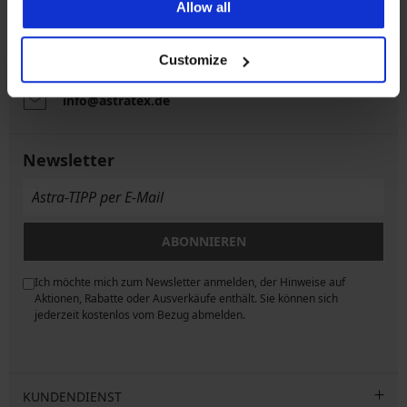
Allow all
Kundenservice
An Werktagen von 08:00 bis 16:00 Uhr
Customize
0341 9467 95 60
info@astratex.de
Newsletter
ABONNIEREN
Ich möchte mich zum Newsletter anmelden, der Hinweise auf
ngen
Aktionen, Rabatte oder Ausverkäufe enthält. Sie können sich
jederzeit kostenlos vom Bezug abmelden.
KUNDENDIENST