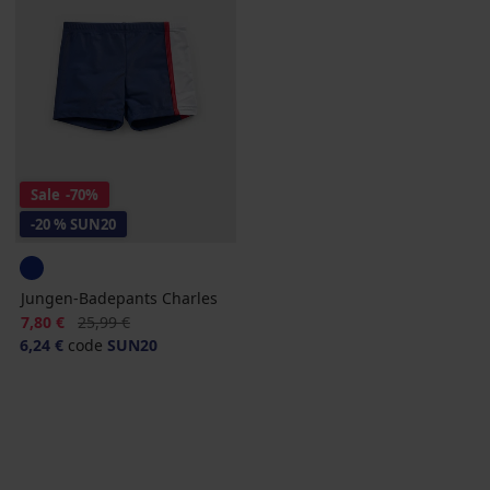
Sale
-70%
-20 % SUN20
Jungen-Badepants Charles
Rabatt
Alter Preis
7,80 €
25,99 €
6,24 €
code
SUN20