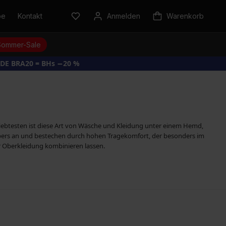
be
Kontakt
Anmelden
Warenkorb
Sommer-Sale
DE BRA20 = BHs −20 %
liebtesten ist diese Art von Wäsche und Kleidung unter einem Hemd,
pers an und bestechen durch hohen Tragekomfort, der besonders im
er Oberkleidung kombinieren lassen.