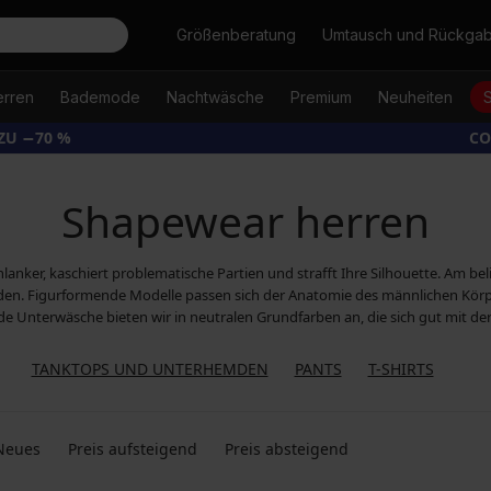
Suche
Größenberatung
Umtausch und Rückga
erren
Bademode
Nachtwäsche
Premium
Neuheiten
ZU −70 %
CO
Shapewear herren
ker, kaschiert problematische Partien und strafft Ihre Silhouette. Am be
rden. Figurformende Modelle passen sich der Anatomie des männlichen Kör
de Unterwäsche bieten wir in neutralen Grundfarben an, die sich gut mit d
TANKTOPS UND UNTERHEMDEN
PANTS
T-SHIRTS
Neues
Preis aufsteigend
Preis absteigend