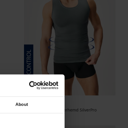
About
Nahtloses Form-Unterhemd SilverPro
61,99 €