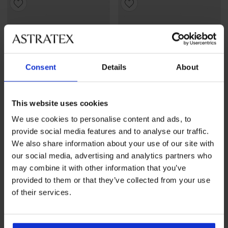
Consent
Details
About
This website uses cookies
We use cookies to personalise content and ads, to
2+1 GRATIS
2+1 GRATIS
provide social media features and to analyse our traffic.
-25 % ALL25
-25 % ALL25
We also share information about your use of our site with
our social media, advertising and analytics partners who
may combine it with other information that you’ve
Bambus-Sportsocken Belkin
Bambus-Sportsocken Belkin
knöchelhoch
knöchelhoch
provided to them or that they’ve collected from your use
8,89 €
Aktion
2+1 GRATIS
8,89 €
Aktion
2+1 GRATIS
of their services.
6,67 €
code
ALL25
6,67 €
code
ALL25