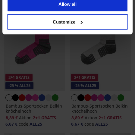
Allow all
Customize
2+1 GRATIS
2+1 GRATIS
-25 % ALL25
-25 % ALL25
Bambus-Sportsocken Belkin
Bambus-Sportsocken Belkin
knöchelhoch
knöchelhoch
8,89 €
Aktion
2+1 GRATIS
8,89 €
Aktion
2+1 GRATIS
6,67 €
code
ALL25
6,67 €
code
ALL25