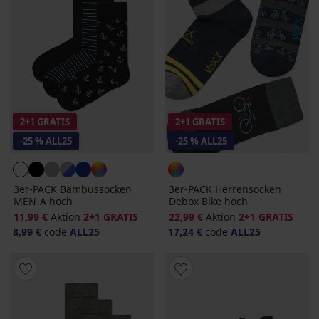
2+1 GRATIS
2+1 GRATIS
-25 % ALL25
-25 % ALL25
3er-PACK Bambussocken
3er-PACK Herrensocken
MEN-A hoch
Debox Bike hoch
11,99 €
Aktion
2+1 GRATIS
22,99 €
Aktion
2+1 GRATIS
8,99 €
code
ALL25
17,24 €
code
ALL25