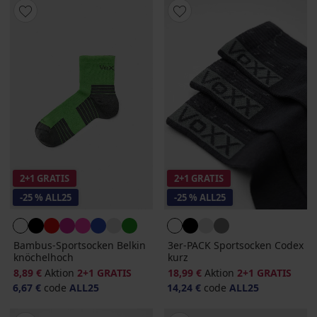
2+1 GRATIS
2+1 GRATIS
-25 % ALL25
-25 % ALL25
Bambus-Sportsocken Belkin
3er-PACK Sportsocken Codex
knöchelhoch
kurz
8,89 €
Aktion
2+1 GRATIS
18,99 €
Aktion
2+1 GRATIS
6,67 €
code
ALL25
14,24 €
code
ALL25