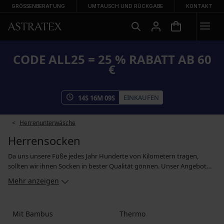
GRÖSSENBERATUNG
UMTAUSCH UND RÜCKGABE
KONTAKT
CODE ALL25 = 25 % RABATT AB 60
€
EINKAUFEN
14
S
16
M
09
S
Herrenunterwäsche
Herrensocken
Da uns unsere Füße jedes Jahr Hunderte von Kilometern tragen,
sollten wir ihnen Socken in bester Qualität gönnen. Unser Angebot
umfasst Socken für jeden Anlass - formelle Socken ins Büro, Socken zu
Mehr anzeigen
feierlichen Anlässen, Sportsocken für aktive Momente und
Knöchelsocken für den Sommer. Erhältlich sind sie in Paaren sowie in
günstigen Sets. Und wenn Sie mit Ihrem Outfit gute Laune verbreiten
Mit Bambus
Thermo
möchten, dann greifen Sie zu fröhlichen Farben und Prints.