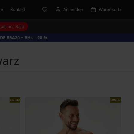
be
Kontakt
Anmelden
Warenkorb
Sommer-Sale
DE BRA20 = BHs −20 %
warz
LIMITED
LIMITED