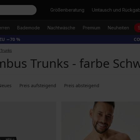
Suche
Größenberatung
Umtausch und Rückga
erren
Bademode
Nachtwäsche
Premium
Neuheiten
ZU −70 %
CO
Trunks
bus Trunks - farbe Sch
Neues
Preis aufsteigend
Preis absteigend