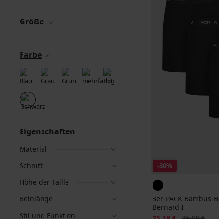
Größe
Farbe
Eigenschaften
Material
Schnitt
-30%
Höhe der Taille
Beinlänge
3er-PACK Bambus-B
Bernard I
Stil und Funktion
Rabatt
Alter Preis
25,19 €
35,99 €