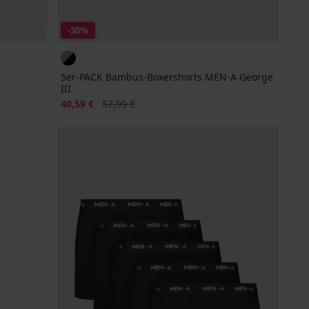
-30%
5er-PACK Bambus-Boxershorts MEN-A George
III
Rabatt
Alter Preis
40,59 €
57,99 €