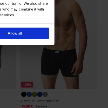
se our traffic. We also share
ers who may combine it with
 services.
Allow all
-20%
Bambus Pants Norbert
Rabatt
Alter Preis
15,99 €
19,99 €