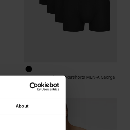
5er-PACK Bambus-Boxershorts MEN-A George
I
57,99 €
About