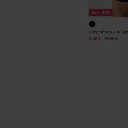
Sale
-30%
Boxershorts aus Bam
Rabatt
Alter Preis
8,39 €
11,99 €