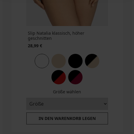
BRA20
BRA20
€
code
BRA20
Slip Natalia klassisch, höher
geschnitten
28,99 €
Größe wählen
IN DEN WARENKORB LEGEN