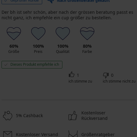
Geprüfter Kunde
Nach Größenberater gekauft
Der bh ist sehr schön, aber nach der grössen beratung passt es
nicht ganz, ich empfehle ein cup größer zu bestellen.
60%
100%
100%
80%
Größe
Preis
Qualität
Farbe
Dieses Produkt empfehle ich
1
0
ich stimme zu
ich stimme nicht zu
Kostenloser
5% Cashback
Rückversand
Kostenloser Versand
Größenratgeber