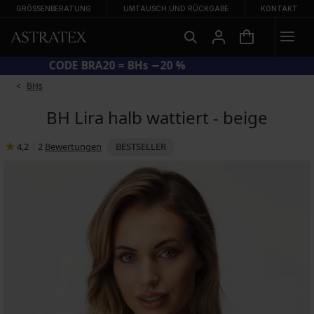
GRÖSSENBERATUNG
UMTAUSCH UND RÜCKGABE
KONTAKT
CODE BRA20 = BHs −20 %
BHs
BH Lira halb wattiert - beige
4,2
|
2
Bewertungen
BESTSELLER