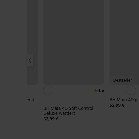
Bestseller
4,5
wattiert glättend
BH Maia 4D gl
52,99 €
BH Maia 4D Soft Control
Deluxe wattiert
52,99 €