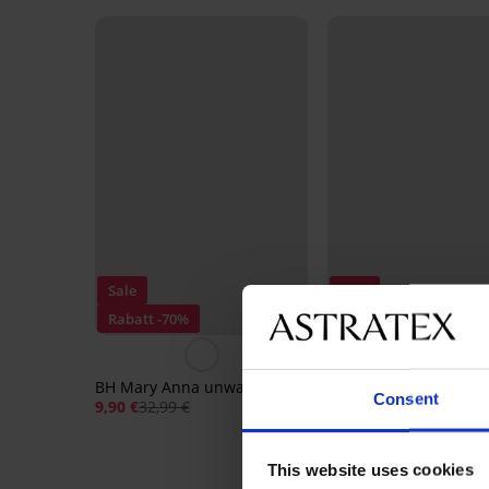
Sale
Sale
Rabatt -70%
Rabatt -70%
5
BH Mary Anna unwattiert
BH Estel leicht wattier
Consent
9,90 €
32,99 €
11,70 €
38,99 €
This website uses cookies