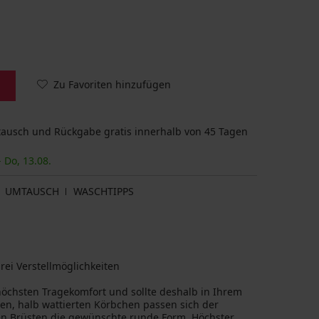
Zu Favoriten hinzufügen
usch und Rückgabe gratis innerhalb von 45 Tagen
- Do, 13.08.
UMTAUSCH
WASCHTIPPS
rei Verstellmöglichkeiten
höchsten Tragekomfort und sollte deshalb in Ihrem
hen, halb wattierten Körbchen passen sich der
den Brüsten die gewünschte runde Form. Höchster