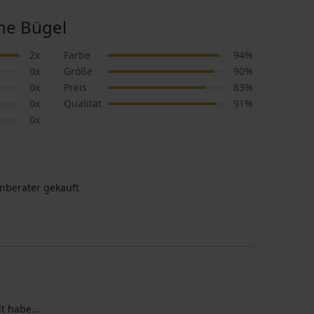
ne Bügel
2x
Farbe
94%
0x
Größe
90%
0x
Preis
83%
0x
Qualität
91%
0x
nberater gekauft
t habe...