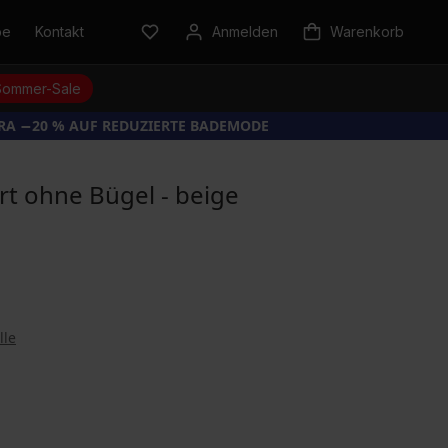
be
Kontakt
Anmelden
Warenkorb
Sommer-Sale
TRA −20 % AUF REDUZIERTE BADEMODE
ert ohne Bügel - beige
lle