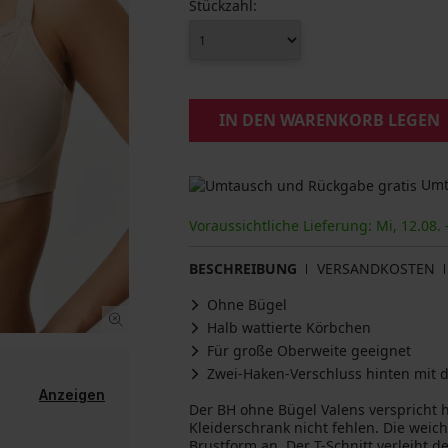
Stückzahl:
IN DEN WARENKORB LEGEN
Umta
Voraussichtliche Lieferung: Mi, 12.08. 
BESCHREIBUNG
VERSANDKOSTEN
Ohne Bügel
Halb wattierte Körbchen
Für große Oberweite geeignet
Zwei-Haken-Verschluss hinten mit d
Anzeigen
Der BH ohne Bügel Valens verspricht 
Kleiderschrank nicht fehlen. Die weic
Brustform an. Der T-Schnitt verleiht 