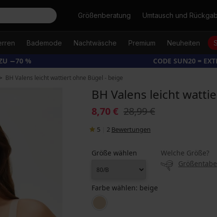
Suche
Größenberatung
Umtausch und Rückga
erren
Bademode
Nachtwäsche
Premium
Neuheiten
ZU −70 %
CODE SUN20 = EX
BH Valens leicht wattiert ohne Bügel - beige
BH Valens leicht watti
8,70 €
28,99 €
5
|
2
Bewertungen
Größe wählen
Welche Größe?
Größentabe
Farbe wählen:
beige