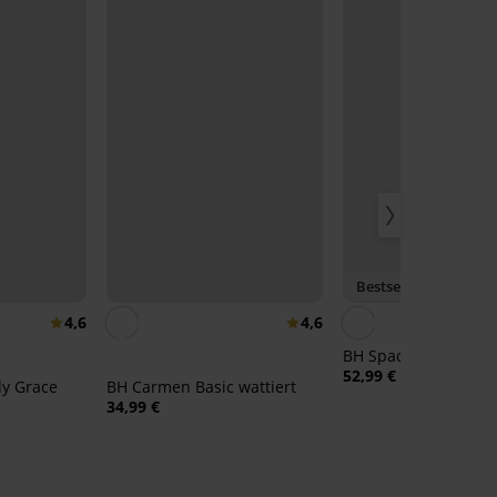
Bestseller
4,6
4,6
BH Spacer Delicate 
52,99 €
dy Grace
BH Carmen Basic wattiert
34,99 €