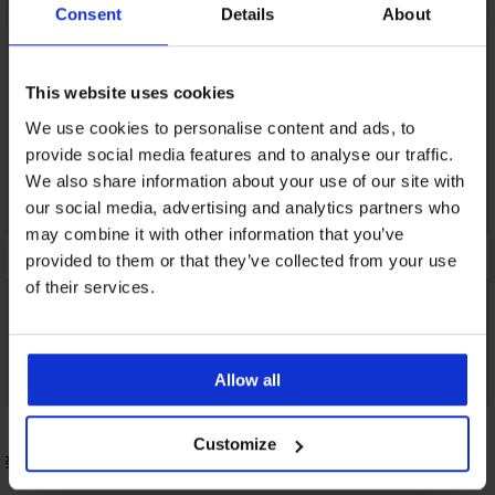
Consent
Details
About
This website uses cookies
We use cookies to personalise content and ads, to
provide social media features and to analyse our traffic.
We also share information about your use of our site with
our social media, advertising and analytics partners who
may combine it with other information that you’ve
provided to them or that they’ve collected from your use
of their services.
Allow all
Bestseller
Bestseller
5
Customize
ügel
BH Maia 4D glättend
BH Spacer D
52,99 €
52,99 €