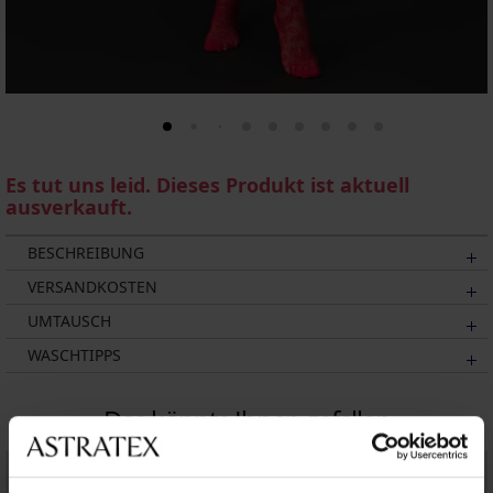
Es tut uns leid. Dieses Produkt ist aktuell
ausverkauft.
BESCHREIBUNG
VERSANDKOSTEN
UMTAUSCH
WASCHTIPPS
Das könnte Ihnen gefallen