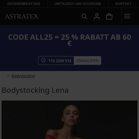
GRÖSSENBERATUNG
UMTAUSCH UND RÜCKGABE
KONTAKT
CODE ALL25 = 25 % RABATT AB 60
€
EINKAUFEN
11
S
32
M
51
S
Bodystocking
Bodystocking Lena