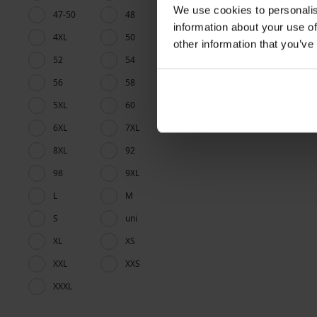
We use cookies to personalis
47-50
48
information about your use of
4XL
50
other information that you’ve
52
54
56
58
5XL
60
6XL
7XL
8XL
92
98
9XL
L
M
S
uni
XL
XS
XXL
XXS
XXXL