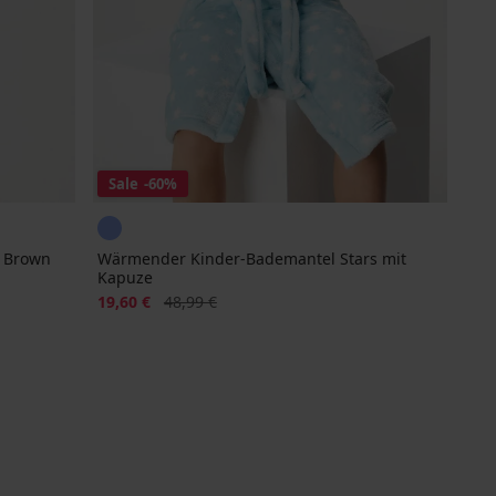
Sale
-60%
 Brown
Wärmender Kinder-Bademantel Stars mit
Kapuze
Rabatt
Alter Preis
19,60 €
48,99 €