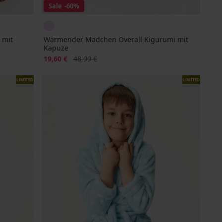
Sale
-60%
 mit
Wärmender Mädchen Overall Kigurumi mit
Kapuze
Rabatt
Alter Preis
19,60 €
48,99 €
LIMITED
LIMITED