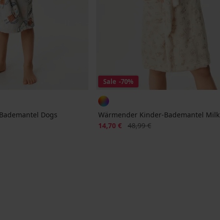
Sale
-70%
Bademantel Dogs
Wärmender Kinder-Bademantel Milk
Rabatt
Alter Preis
14,70 €
48,99 €