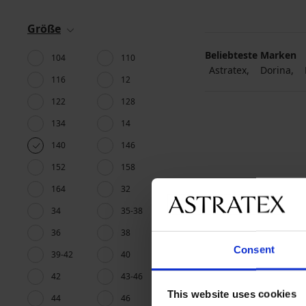
Größe
Beliebteste Marken
104
110
Astratex
Dorina
116
12
122
128
134
14
140
146
152
158
164
32
34
35-38
36
38
Consent
39-42
40
42
43-46
This website uses cookies
44
46