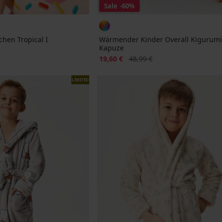
Sale
-60%
hen Tropical I
Wärmender Kinder Overall Kigurumi
Kapuze
Rabatt
Alter Preis
19,60 €
48,99 €
LIMITED