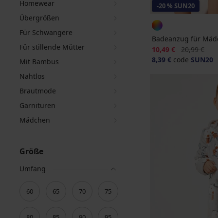
Homewear
-20 % SUN20
Übergrößen
Für Schwangere
Badeanzug für Mädc
Für stillende Mütter
Rabatt
Alter Preis
10,49 €
20,99 €
8,39 €
code
SUN20
Mit Bambus
Nahtlos
Brautmode
Garnituren
Mädchen
Größe
Umfang
60
65
70
75
80
85
90
95