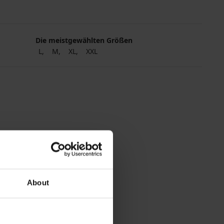
Die meistgewählten Größen
L
M
XL
XXL
About