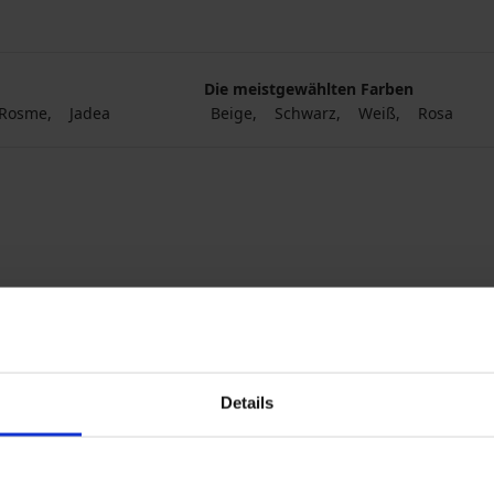
Die meistgewählten Farben
Rosme
Jadea
Beige
Schwarz
Weiß
Rosa
Details