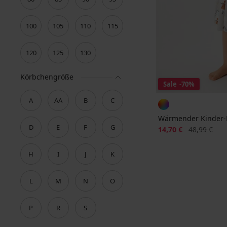
100
105
110
115
120
125
130
Körbchengröße
Sale
-70%
A
AA
B
C
Wärmender Kinder-
D
E
F
G
Rabatt
Alter Preis
14,70 €
48,99 €
H
I
J
K
L
M
N
O
P
R
S