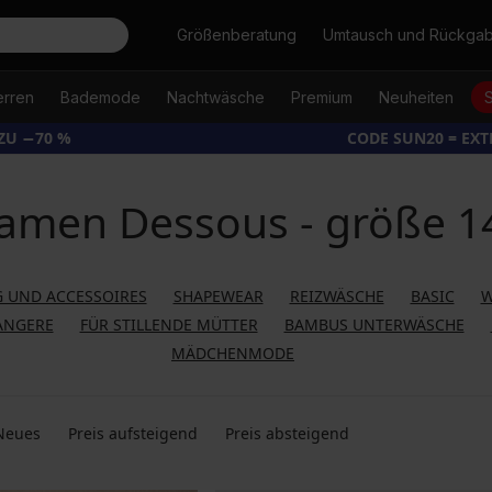
Suche
Größenberatung
Umtausch und Rückga
erren
Bademode
Nachtwäsche
Premium
Neuheiten
ZU −70 %
CODE SUN20 = EX
amen Dessous - größe 1
 UND ACCESSOIRES
SHAPEWEAR
REIZWÄSCHE
BASIC
W
ANGERE
FÜR STILLENDE MÜTTER
BAMBUS UNTERWÄSCHE
MÄDCHENMODE
Neues
Preis aufsteigend
Preis absteigend