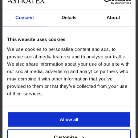
Consent
Details
About
Bestseller
Bestseller
5
5
BH DIVA by IVA unwattiert
BH Push Perfect Bardot
This website uses cookies
wattiert
52,99 €
We use cookies to personalise content and ads, to
67,99 €
provide social media features and to analyse our traffic.
We also share information about your use of our site with
our social media, advertising and analytics partners who
may combine it with other information that you’ve
provided to them or that they’ve collected from your use
of their services.
Allow all
Customize