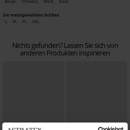
Beige
Schwarz
Weiß
Rosa
Die meistgewählten Größen
L
M
XL
XXL
Nichts gefunden? Lassen Sie sich von
anderen Produkten inspirieren