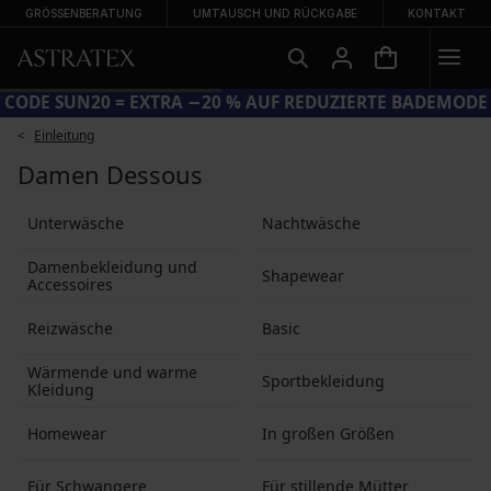
GRÖSSENBERATUNG
UMTAUSCH UND RÜCKGABE
KONTAKT
CODE SUN20 = EXTRA −20 % AUF REDUZIERTE BADEMODE
Einleitung
Damen Dessous
Unterwäsche
Nachtwäsche
Damenbekleidung und
Shapewear
Accessoires
Reizwäsche
Basic
Wärmende und warme
Sportbekleidung
Kleidung
Homewear
In großen Größen
Für Schwangere
Für stillende Mütter