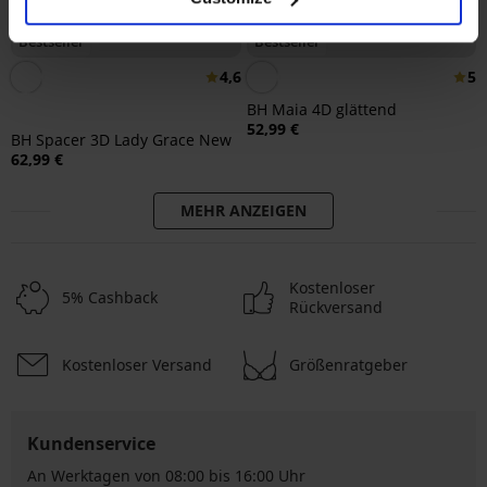
Bestseller
Bestseller
4,6
5
BH Maia 4D glättend
52,99 €
BH Spacer 3D Lady Grace New
62,99 €
MEHR ANZEIGEN
Kostenloser
5% Cashback
Rückversand
Kostenloser Versand
Größenratgeber
Kundenservice
An Werktagen von 08:00 bis 16:00 Uhr