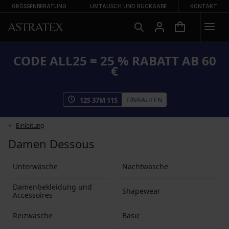
GRÖSSENBERATUNG
UMTAUSCH UND RÜCKGABE
KONTAKT
CODE ALL25 = 25 % RABATT AB 60
€
EINKAUFEN
12
S
37
M
11
S
Einleitung
Damen Dessous
Unterwäsche
Nachtwäsche
Damenbekleidung und
Shapewear
Accessoires
Reizwäsche
Basic