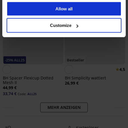
Allow all
Customize
-25% ALL25
Bestseller
4,5
BH Spacer Flexicup Dotted
BH Simplicity wattiert
Mesh II
26,99 €
44,99 €
33,74 €
Code:
ALL25
MEHR ANZEIGEN
Kostenloser