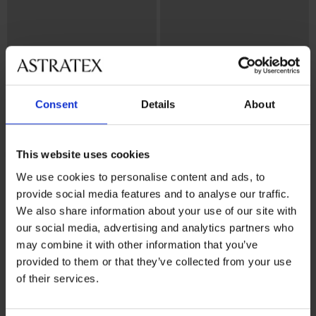
Consent
Details
About
-25% ALL25
Bestseller
4,5
5
This website uses cookies
BH Maia 4D glättend
We use cookies to personalise content and ads, to
52,99 €
provide social media features and to analyse our traffic.
BH Maia 4D Soft Control Deluxe
wattiert
We also share information about your use of our site with
52,99 €
our social media, advertising and analytics partners who
39,74 €
Code:
ALL25
may combine it with other information that you’ve
provided to them or that they’ve collected from your use
of their services.