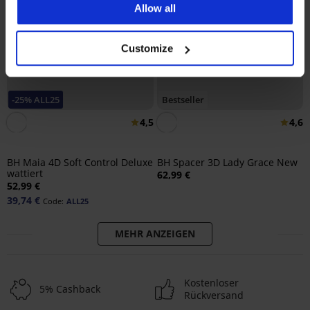
Allow all
Customize
-25% ALL25
Bestseller
4,5
4,6
BH Maia 4D Soft Control Deluxe
BH Spacer 3D Lady Grace New
wattiert
62,99 €
52,99 €
39,74 €
Code:
ALL25
MEHR ANZEIGEN
Kostenloser
5% Cashback
Rückversand