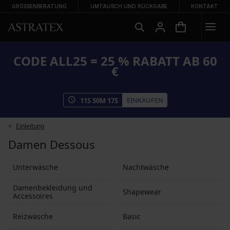
GRÖSSENBERATUNG
UMTAUSCH UND RÜCKGABE
KONTAKT
CODE ALL25 = 25 % RABATT AB 60
€
EINKAUFEN
11
S
50
M
17
S
Einleitung
Damen Dessous
Unterwäsche
Nachtwäsche
Damenbekleidung und
Shapewear
Accessoires
Reizwäsche
Basic