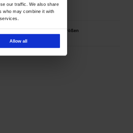
se our traffic. We also share
ers who may combine it with
 services.
Die meistgewählten Größen
L
M
XL
XXL
Allow all