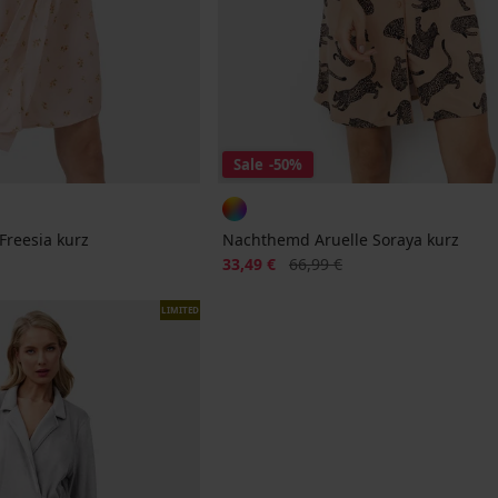
Sale
-50%
Freesia kurz
Nachthemd Aruelle Soraya kurz
Rabatt
Alter Preis
33,49 €
66,99 €
LIMITED