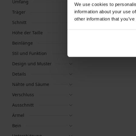
Umfang
We use cookies to personalis
information about your use of
Träger
other information that you’ve
Schnitt
Beliebteste Marken
Höhe der Taille
Astratex
Dorina
Beinlänge
Stil und Funktion
Design und Muster
Details
Nähte und Säume
Verschluss
Ausschnitt
Ärmel
Bein
Unterstützung