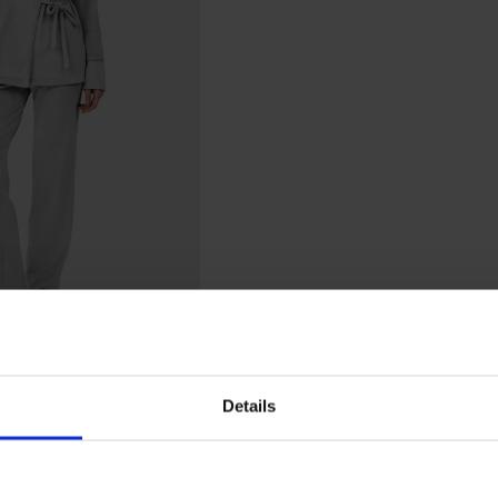
lle Gabby lang
Details