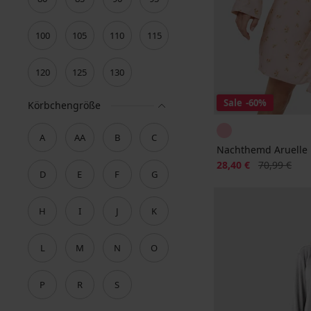
100
105
110
115
120
125
130
Sale
-60%
Körbchengröße
A
AA
B
C
Nachthemd Aruelle 
Rabatt
Alter Preis
28,40 €
70,99 €
D
E
F
G
H
I
J
K
L
M
N
O
P
R
S