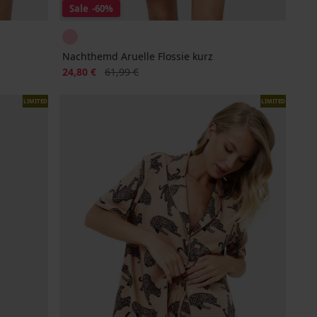
Sale
-60%
Nachthemd Aruelle Flossie kurz
Rabatt
Alter Preis
24,80 €
61,99 €
LIMITED
LIMITED