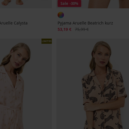
Sale
-30%
ruelle Calysta
Pyjama Aruelle Beatrich kurz
Rabatt
Alter Preis
53,19 €
75,99 €
LIMITED