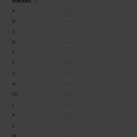
Marken
A
B
C
D
E
F
G
H
CH
J
K
L
M