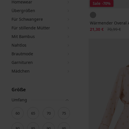
Homewear
Sale
-70%
Übergrößen
Für Schwangere
Wärmender Overal A
Für stillende Mütter
Rabatt
Alter Preis
21,30 €
70,99 €
Mit Bambus
Nahtlos
Brautmode
Garnituren
Mädchen
Größe
Umfang
60
65
70
75
80
85
90
95