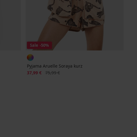
Sale
-50%
Pyjama Aruelle Soraya kurz
Rabatt
Alter Preis
37,99 €
75,99 €