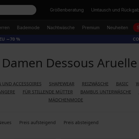
Suche
Größenberatung
Umtausch und Rückga
erren
Bademode
Nachtwäsche
Premium
Neuheiten
ZU −70 %
CO
Damen Dessous Aruelle
 UND ACCESSOIRES
SHAPEWEAR
REIZWÄSCHE
BASIC
W
ANGERE
FÜR STILLENDE MÜTTER
BAMBUS UNTERWÄSCHE
MÄDCHENMODE
Neues
Preis aufsteigend
Preis absteigend