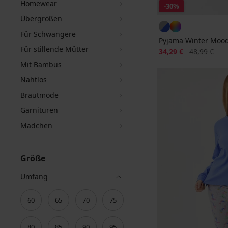
Homewear
-30%
Übergrößen
Für Schwangere
Pyjama Winter Mood
Für stillende Mütter
Rabatt
Alter Preis
34,29 €
48,99 €
Mit Bambus
Nahtlos
Brautmode
Garnituren
Mädchen
Größe
Umfang
60
65
70
75
80
85
90
95