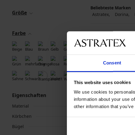
Beliebteste Marken
Größe
Astratex
Dorina
Farbe
Consent
This website uses cookies
We use cookies to personalis
Eigenschaften
information about your use of
Material
other information that you’ve
Körbchen
Bügel