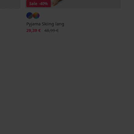
Sale
-40%
Pyjama Skiing lang
Rabatt
Alter Preis
29,39 €
48,99 €