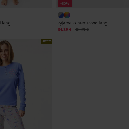
-30%
 lang
Pyjama Winter Mood lang
Rabatt
Alter Preis
34,29 €
48,99 €
LIMITED