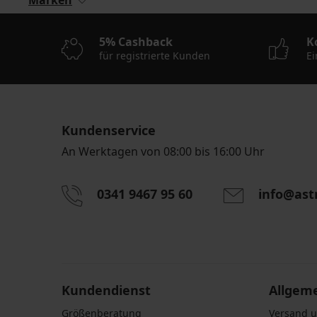
Marken
5% Cashback
K
für registrierte Kunden
Ei
Kundenservice
An Werktagen von 08:00 bis 16:00 Uhr
0341 9467 95 60
info@ast
Durch das Eingeben einer E-Mail-Adresse stimmen S
personenbezogener Daten gemäß den Bedingunge
Daten
zu.
Kundendienst
Allgem
Größenberatung
Versand 