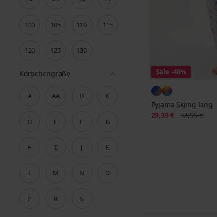
100
105
110
115
120
125
130
Sale
-40%
Körbchengröße
A
AA
B
C
Pyjama Skiing lang
Rabatt
Alter Preis
29,39 €
48,99 €
D
E
F
G
H
I
J
K
L
M
N
O
P
R
S