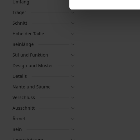
Umfang
Träger
Schnitt
Höhe der Taille
Beinlänge
Stil und Funktion
Design und Muster
Details
Nähte und Säume
Verschluss
Ausschnitt
Ärmel
Bein
Unterstützung