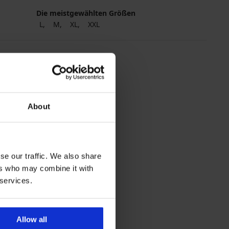
Die meistgewählten Größen
L
M
XL
XXL
About
se our traffic. We also share
ers who may combine it with
 services.
Allow all