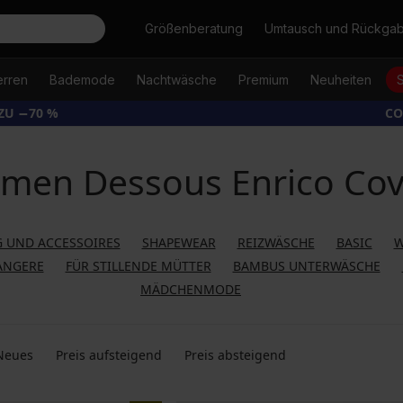
Suche
Größenberatung
Umtausch und Rückga
erren
Bademode
Nachtwäsche
Premium
Neuheiten
ZU −70 %
CO
men Dessous Enrico Cov
 UND ACCESSOIRES
SHAPEWEAR
REIZWÄSCHE
BASIC
W
ANGERE
FÜR STILLENDE MÜTTER
BAMBUS UNTERWÄSCHE
MÄDCHENMODE
Neues
Preis aufsteigend
Preis absteigend