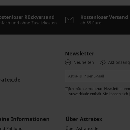
ostenloser Rückversand
Kostenloser Versand
nfach und ohne Zusatzkosten
ab 55 Euro
Newsletter
Neuheiten
Aktionsan
ratex.de
ie der Verarbeitung
Ich möchte mich zum Newsletter anme
n zum
Schutz personenbezogener
Ausverkäufe enthält. Sie können sich
eine Informationen
Über Astratex
und Zahlung
Über Astratex.de