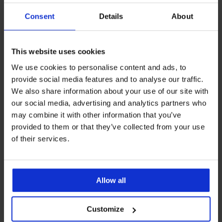
Consent
Details
About
This website uses cookies
We use cookies to personalise content and ads, to
provide social media features and to analyse our traffic.
We also share information about your use of our site with
our social media, advertising and analytics partners who
may combine it with other information that you’ve
BH Marianne unwattiert
BH Elaine BH unwattiert
provided to them or that they’ve collected from your use
ohne Bügel
ohne Bügel
of their services.
48,99 €
48,99 €
LIMITED
Allow all
Customize