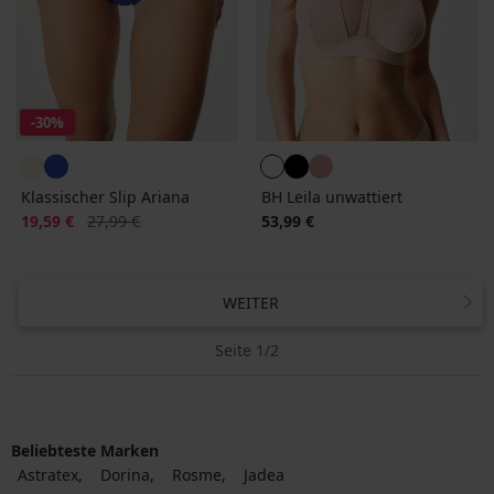
-30%
Klassischer Slip Ariana
BH Leila unwattiert
Rabatt
Alter Preis
19,59 €
27,99 €
53,99 €
WEITER
Seite 1/2
Beliebteste Marken
Astratex
Dorina
Rosme
Jadea