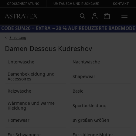
GRÖSSENBERATUNG
UMTAUSCH UND RÜCKGABE
KONTAKT
CODE SUN20 = EXTRA −20 % AUF REDUZIERTE BADEMODE
Einleitung
Damen Dessous Kudreshov
Unterwäsche
Nachtwäsche
Damenbekleidung und
Shapewear
Accessoires
Reizwäsche
Basic
Wärmende und warme
Sportbekleidung
Kleidung
Homewear
In großen Größen
Für Schwangere
Für stillende Mütter