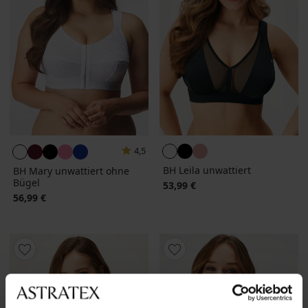
4,5
BH Leila unwattiert
BH Mary unwattiert ohne
Bügel
53,99 €
56,99 €