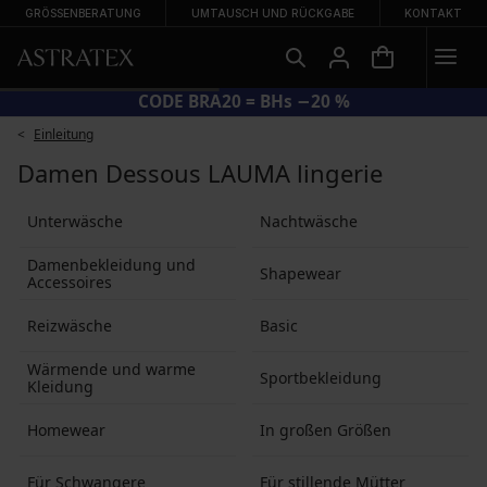
GRÖSSENBERATUNG
UMTAUSCH UND RÜCKGABE
KONTAKT
CODE BRA20 = BHs −20 %
Einleitung
Damen Dessous LAUMA lingerie
Unterwäsche
Nachtwäsche
Damenbekleidung und
Shapewear
Accessoires
Reizwäsche
Basic
Wärmende und warme
Sportbekleidung
Kleidung
Homewear
In großen Größen
Für Schwangere
Für stillende Mütter