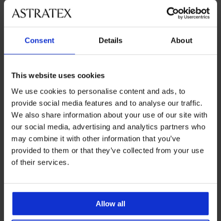
Consent
Details
About
This website uses cookies
We use cookies to personalise content and ads, to
3+1 GRATIS
3+1 GRATIS
provide social media features and to analyse our traffic.
We also share information about your use of our site with
our social media, advertising and analytics partners who
Höherer Slip Mischa
Höherer Slip Mischa
may combine it with other information that you’ve
klassisch
klassisch
provided to them or that they’ve collected from your use
16,99 €
Aktion
3+1 GRATIS
16,99 €
Aktion
3+1 GRATIS
of their services.
Allow all