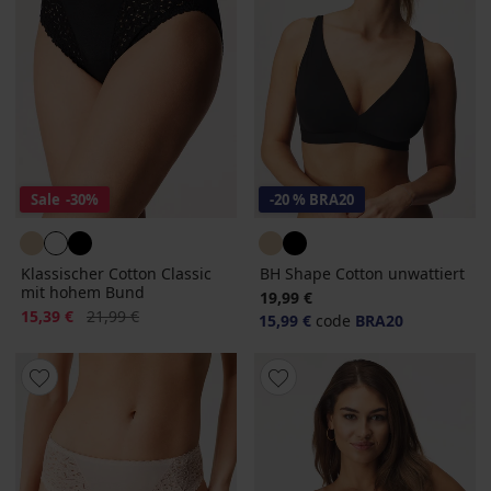
Sale
-30%
-20 % BRA20
Klassischer Cotton Classic
BH Shape Cotton unwattiert
mit hohem Bund
19,99 €
Rabatt
Alter Preis
15,39 €
21,99 €
15,99 €
code
BRA20