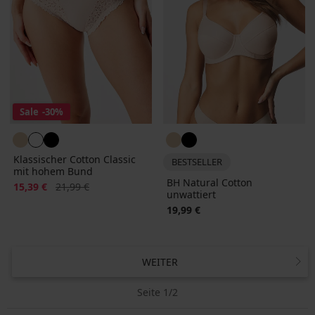
Sale
-30%
Klassischer Cotton Classic
BESTSELLER
mit hohem Bund
BH Natural Cotton
Rabatt
Alter Preis
15,39 €
21,99 €
unwattiert
19,99 €
WEITER
Seite 1/2