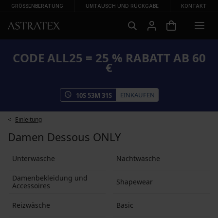
GRÖSSENBERATUNG
UMTAUSCH UND RÜCKGABE
KONTAKT
CODE ALL25 = 25 % RABATT AB 60
€
EINKAUFEN
10
S
53
M
31
S
Einleitung
Damen Dessous ONLY
Unterwäsche
Nachtwäsche
Damenbekleidung und
Shapewear
Accessoires
Reizwäsche
Basic