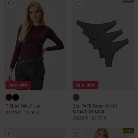
Sale
-30%
Sale
-30%
T-Shirt ONLY Lea
3er-PACK Brasil ONLY
ONLChloe Lace
Rabatt
Alter Preis
20,29 €
28,99 €
Rabatt
Alter Preis
20,99 €
29,99 €
LIMITED