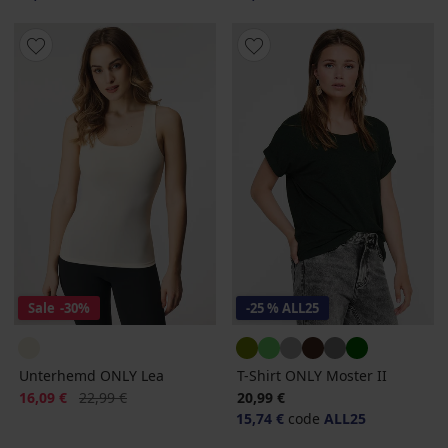
Sale
-30%
-25 % ALL25
Unterhemd ONLY Lea
T-Shirt ONLY Moster II
Rabatt
Alter Preis
16,09 €
22,99 €
20,99 €
15,74 €
code
ALL25