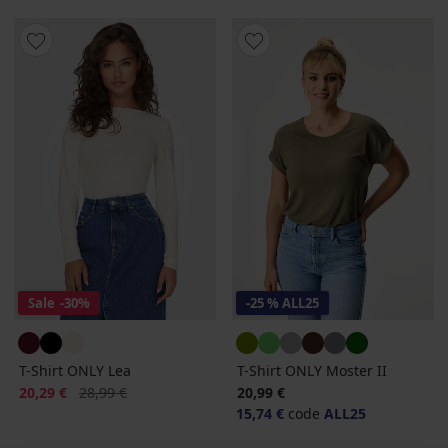
Sale
-30%
-25 % ALL25
T-Shirt ONLY Lea
T-Shirt ONLY Moster II
Rabatt
Alter Preis
20,29 €
28,99 €
20,99 €
15,74 €
code
ALL25