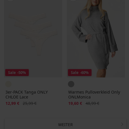
Sale
-50%
Sale
-60%
3er-PACK Tanga ONLY
Warmes Pulloverkleid Only
CHLOE Lace
ONLMonica
Rabatt
Alter Preis
Rabatt
Alter Preis
12,99 €
25,99 €
19,60 €
48,99 €
WEITER