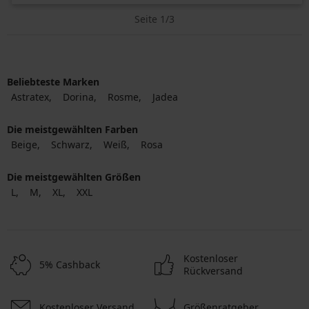
Seite 1/3
Beliebteste Marken
Astratex
Dorina
Rosme
Jadea
Die meistgewählten Farben
Beige
Schwarz
Weiß
Rosa
Die meistgewählten Größen
L
M
XL
XXL
Kostenloser
5% Cashback
Rückversand
Kostenloser Versand
Größenratgeber