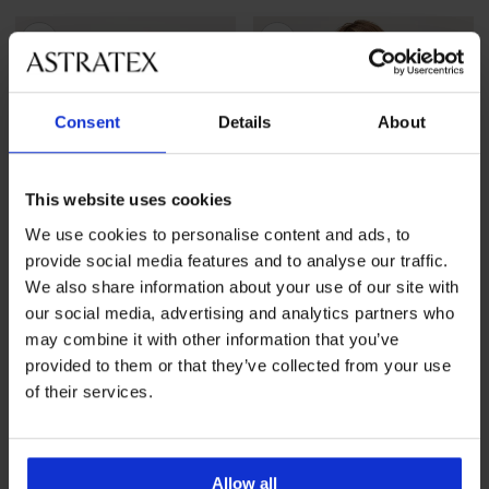
Consent
Details
About
This website uses cookies
We use cookies to personalise content and ads, to
provide social media features and to analyse our traffic.
We also share information about your use of our site with
our social media, advertising and analytics partners who
-25 % ALL25
Sale
-30%
may combine it with other information that you’ve
provided to them or that they’ve collected from your use
of their services.
T-Shirt ONLY Moster II
T-Shirt ONLY Lea
Rabatt
Alter Preis
20,99 €
20,29 €
28,99 €
15,74 €
code
ALL25
Allow all