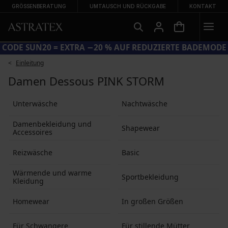
GRÖSSENBERATUNG
UMTAUSCH UND RÜCKGABE
KONTAKT
CODE SUN20 = EXTRA −20 % AUF REDUZIERTE BADEMODE
Einleitung
Damen Dessous PINK STORM
Unterwäsche
Nachtwäsche
Damenbekleidung und
Shapewear
Accessoires
Reizwäsche
Basic
Wärmende und warme
Sportbekleidung
Kleidung
Homewear
In großen Größen
Für Schwangere
Für stillende Mütter