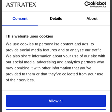
Consent
Details
About
This website uses cookies
We use cookies to personalise content and ads, to
-30%
provide social media features and to analyse our traffic.
We also share information about your use of our site with
our social media, advertising and analytics partners who
Modal-shorts PINK STORM
2er-PACK Bikiny-Slips PINK
may combine it with other information that you’ve
Soft Studio
STORM Lovecode
provided to them or that they’ve collected from your use
Rabatt
Alter Preis
19,99 €
16,09 €
22,99 €
of their services.
Allow all