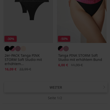
-30%
-50%
2er-PACK Tanga PINK
Tanga PINK STORM Soft
STORM Soft Studio mit
Studio mit erhöhtem Bund
erhöhtem...
Rabatt
Alter Preis
6,00 €
11,99 €
Rabatt
Alter Preis
16,09 €
22,99 €
WEITER
Seite 1/2