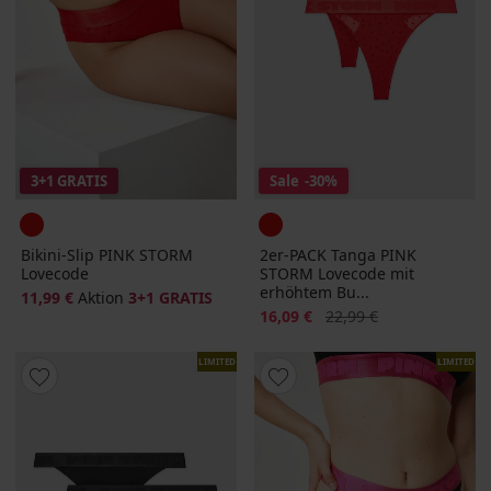
3+1 GRATIS
Sale
-30%
Bikini-Slip PINK STORM
2er-PACK Tanga PINK
Lovecode
STORM Lovecode mit
erhöhtem Bu...
11,99 €
Aktion
3+1 GRATIS
Rabatt
Alter Preis
16,09 €
22,99 €
LIMITED
LIMITED