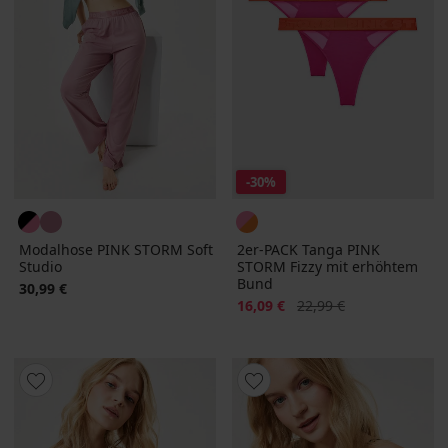
-30%
Modalhose PINK STORM Soft
2er-PACK Tanga PINK
Studio
STORM Fizzy mit erhöhtem
Bund
30,99 €
Rabatt
Alter Preis
16,09 €
22,99 €