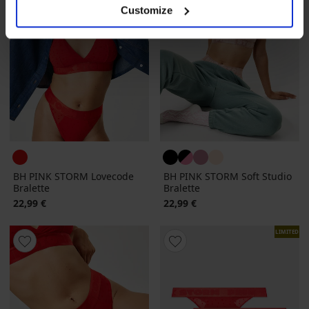
Customize
BH PINK STORM Lovecode
BH PINK STORM Soft Studio
Bralette
Bralette
22,99 €
22,99 €
LIMITED