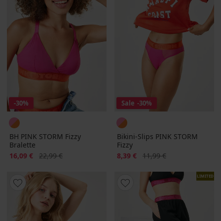
-30%
Sale
-30%
BH PINK STORM Fizzy
Bikini-Slips PINK STORM
Bralette
Fizzy
Rabatt
Alter Preis
Rabatt
Alter Preis
16,09 €
22,99 €
8,39 €
11,99 €
LIMITED