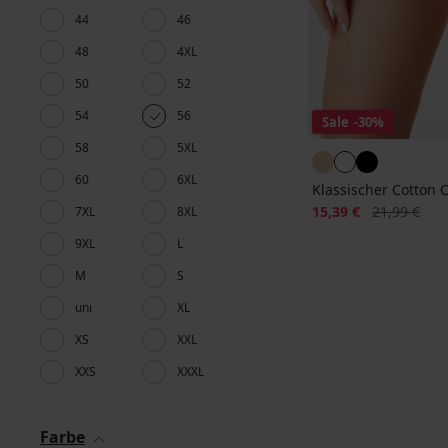
44
46
48
4XL
50
52
54
56
Sale
-30%
58
5XL
60
6XL
Klassischer Cotton 
Rabatt
Alter Preis
15,39 €
21,99 €
7XL
8XL
9XL
L
M
S
uni
XL
XS
XXL
XXS
XXXL
Farbe