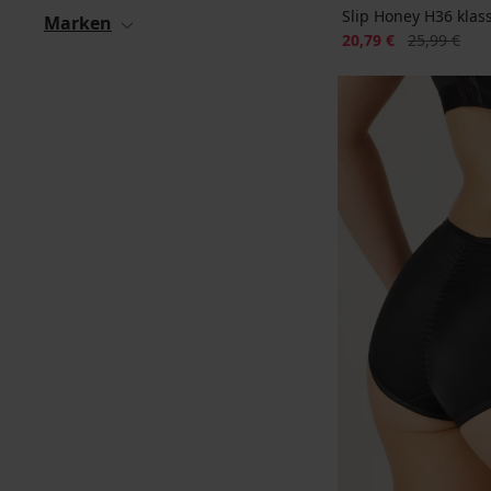
Slip Honey H36 klas
Marken
Rabatt
Alter Preis
20,79 €
25,99 €