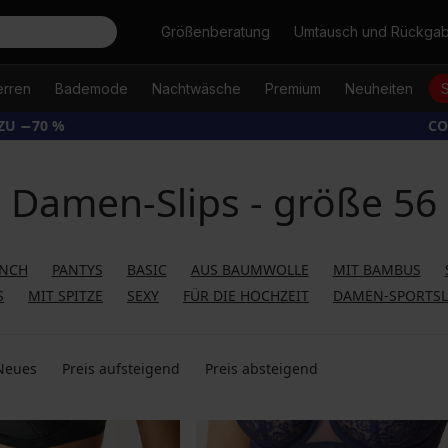
Suche
Größenberatung
Umtausch und Rückga
erren
Bademode
Nachtwäsche
Premium
Neuheiten
ZU −70 %
CO
Damen-Slips - größe 56
ENCH
PANTYS
BASIC
AUS BAUMWOLLE
MIT BAMBUS
S
MIT SPITZE
SEXY
FÜR DIE HOCHZEIT
DAMEN-SPORTSL
Neues
Preis aufsteigend
Preis absteigend