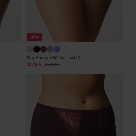
-20%
Slip Honey H36 klassisch XL
Rabatt
Alter Preis
20,79 €
25,99 €