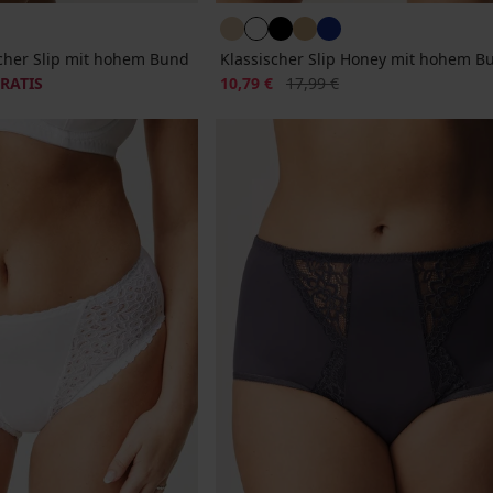
scher Slip mit hohem Bund
Klassischer Slip Honey mit hohem B
Rabatt
Alter Preis
GRATIS
10,79 €
17,99 €