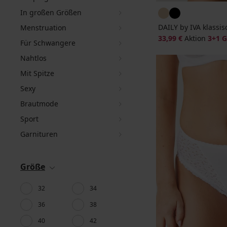
In großen Größen
DAILY by IVA klassi
Menstruation
33,99 €
Aktion
3+1 
Für Schwangere
Nahtlos
Mit Spitze
Sexy
Brautmode
Sport
Garnituren
Größe
32
34
36
38
40
42