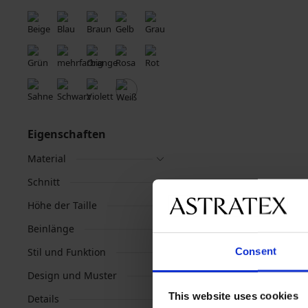
Eigenschaften
Material
Schnitt
Höhe der Taille
Beinlänge
Consent
Stil und Funktion
Design und Muster
This website uses cookies
Details