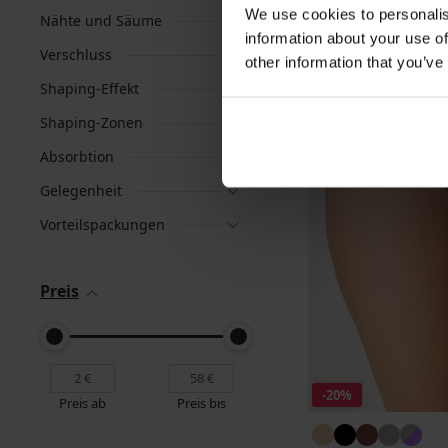
We use cookies to personalis
Nähte und Säume
information about your use of
Verschluss
other information that you’ve
Shaping-Effekt
Shaping-Zonen
Absorbtion
Gelegenheit
Vorteilspackungen
Preis
-20%
Preis ab
Preis bis