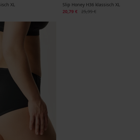
sisch XL
Slip Honey H36 klassisch XL
Rabatt
Alter Preis
20,79 €
25,99 €