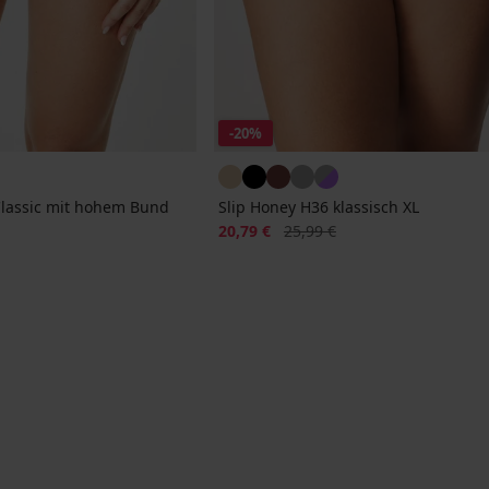
-20%
Classic mit hohem Bund
Slip Honey H36 klassisch XL
Rabatt
Alter Preis
20,79 €
25,99 €