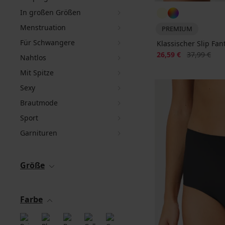
In großen Größen
Menstruation
PREMIUM
Für Schwangere
Klassischer Slip Fa
Rabatt
Alter Preis
26,59 €
37,99 €
Nahtlos
Mit Spitze
Sexy
Brautmode
Sport
Garnituren
Größe
Farbe