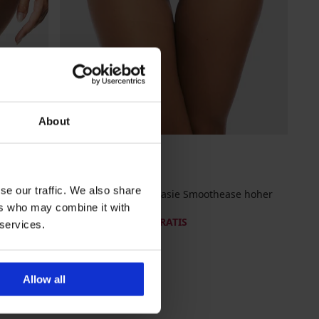
About
3+1 GRATIS
PREMIUM
se our traffic. We also share
e hoher
Klassischer Slip Fantasie Smoothease hoher
Bund
ers who may combine it with
19,99 €
Aktion
3+1 GRATIS
 services.
Allow all