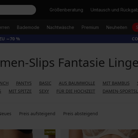
Suche
Größenberatung
Umtausch und Rückga
erren
Bademode
Nachtwäsche
Premium
Neuheiten
ZU −70 %
CO
men-Slips Fantasie Linge
ENCH
PANTYS
BASIC
AUS BAUMWOLLE
MIT BAMBUS
S
MIT SPITZE
SEXY
FÜR DIE HOCHZEIT
DAMEN-SPORTSL
Neues
Preis aufsteigend
Preis absteigend
LIMITED