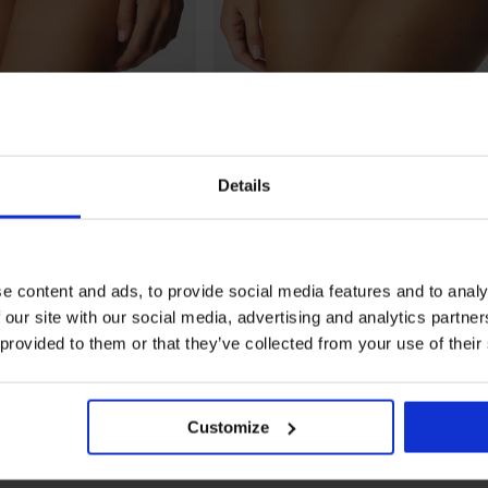
Details
3+1 GRATIS
PREMIUM
e content and ads, to provide social media features and to analy
ntasie Smoothease hoher
Klassischer Slip Fantasie Smootheas
Bund
 our site with our social media, advertising and analytics partn
GRATIS
19,99 €
Aktion
3+1 GRATIS
 provided to them or that they’ve collected from your use of their
Customize