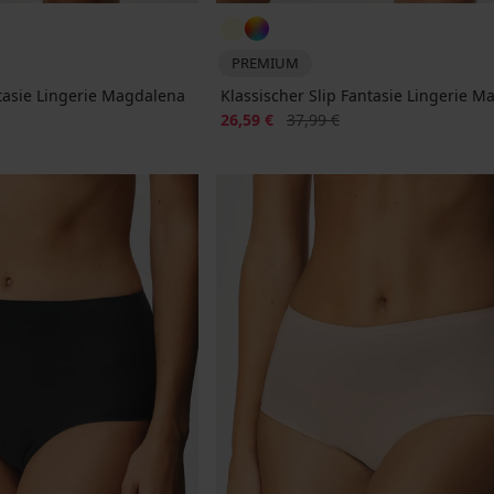
PREMIUM
ntasie Lingerie Magdalena
Klassischer Slip Fantasie Lingerie 
Rabatt
Alter Preis
26,59 €
37,99 €