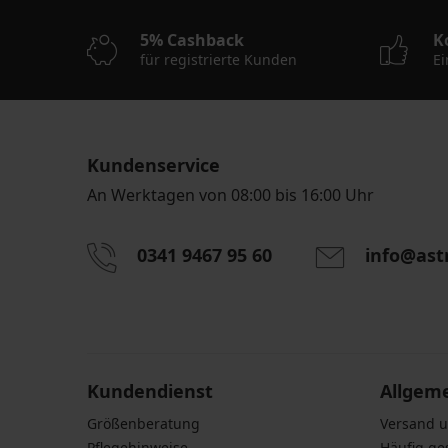
5% Cashback
K
für registrierte Kunden
Ei
Kundenservice
An Werktagen von 08:00 bis 16:00 Uhr
0341 9467 95 60
info@ast
Durch das Eingeben einer E-Mail-Adresse stimmen S
personenbezogener Daten gemäß den Bedingunge
Daten
zu.
Kundendienst
Allgem
Größenberatung
Versand 
Pflegehinweise
Häufig ge