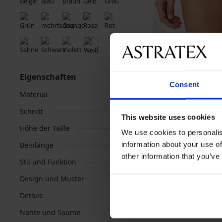
Eigenschaften
Consent
3+1 GRATIS
Material
Schnitt
This website uses cookies
PREMIUM
Höhe der Taille
We use cookies to personalis
Klassischer Slip Fa
Bund
information about your use of
Beinlänge
19,99 €
Aktion
3+1 
other information that you’ve
Stil und Funktion
Design und Muster
Details
Nähte und Säume