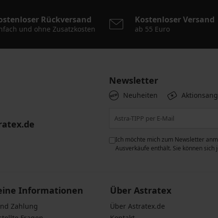
ostenloser Rückversand
Kostenloser Versand
nfach und ohne Zusatzkosten
ab 55 Euro
Newsletter
Neuheiten
Aktionsan
ratex.de
ie der Verarbeitung
Ich möchte mich zum Newsletter anme
n zum
Schutz personenbezogener
Ausverkäufe enthält. Sie können sich
eine Informationen
Über Astratex
und Zahlung
Über Astratex.de
stellte Fragen
Kontakt