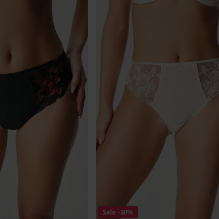
Sale
-30%