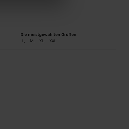
Die meistgewählten Größen
L
M
XL
XXL