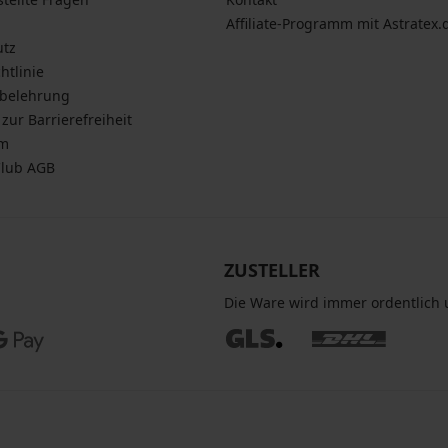
Affiliate-Programm mit Astratex.
utz
htlinie
sbelehrung
zur Barrierefreiheit
um
Club AGB
ZUSTELLER
Die Ware wird immer ordentlich u