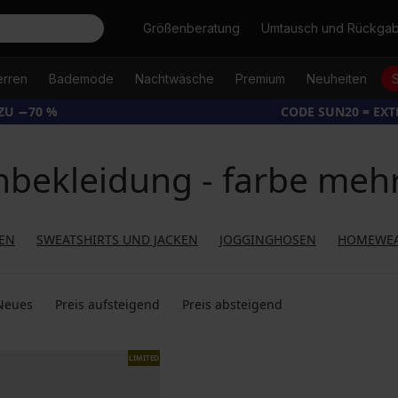
Suche
Größenberatung
Umtausch und Rückga
erren
Bademode
Nachtwäsche
Premium
Neuheiten
ZU −70 %
CODE SUN20 = EX
nbekleidung - farbe mehr
EN
SWEATSHIRTS UND JACKEN
JOGGINGHOSEN
HOMEWE
Neues
Preis aufsteigend
Preis absteigend
LIMITED