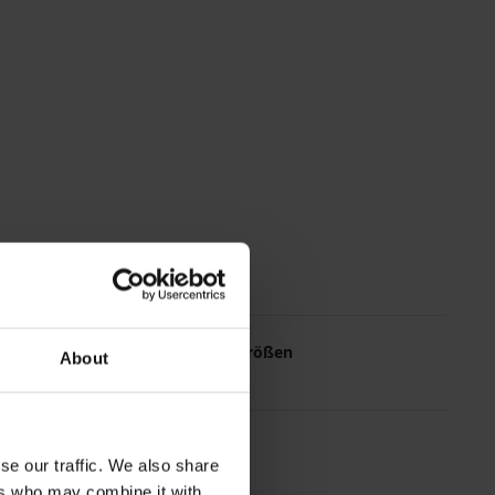
Die meistgewählten Größen
About
L
M
XL
XXL
se our traffic. We also share
ers who may combine it with