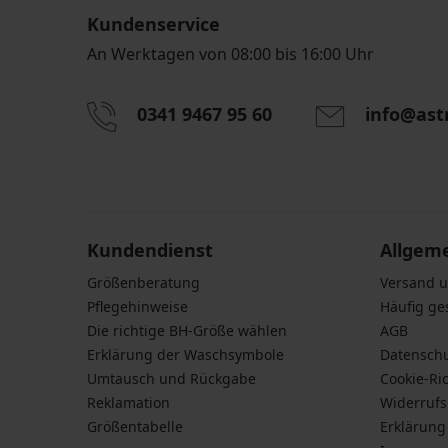
Kundenservice
An Werktagen von 08:00 bis 16:00 Uhr
0341 9467 95 60
info@ast
Durch das Eingeben einer E-Mail-Adresse stimmen S
personenbezogener Daten gemäß den Bedingunge
Daten
zu.
Kundendienst
Allgem
Größenberatung
Versand 
Pflegehinweise
Häufig ge
Die richtige BH-Größe wählen
AGB
Erklärung der Waschsymbole
Datensch
Umtausch und Rückgabe
Cookie-Ric
Reklamation
Widerruf
Größentabelle
Erklärung 