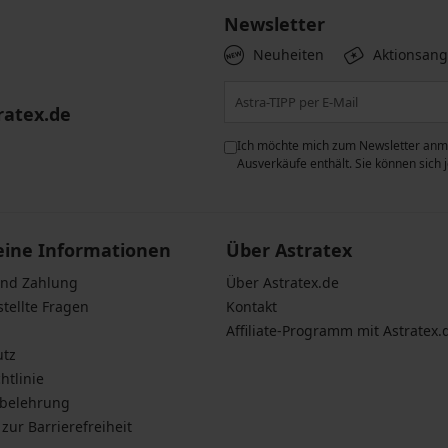
Newsletter
Neuheiten
Aktionsan
ratex.de
ie der Verarbeitung
Ich möchte mich zum Newsletter anme
n zum
Schutz personenbezogener
Ausverkäufe enthält. Sie können sich
eine Informationen
Über Astratex
und Zahlung
Über Astratex.de
stellte Fragen
Kontakt
Affiliate-Programm mit Astratex.
utz
htlinie
sbelehrung
zur Barrierefreiheit