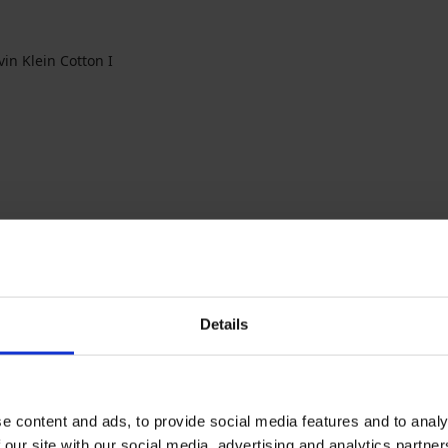
vin Klein Cotton I
Die meistgewählten Farben
Details
ACK & JONES
Gino
Weiß
Beige
Schwarz
Blau
e content and ads, to provide social media features and to analy
 our site with our social media, advertising and analytics partn