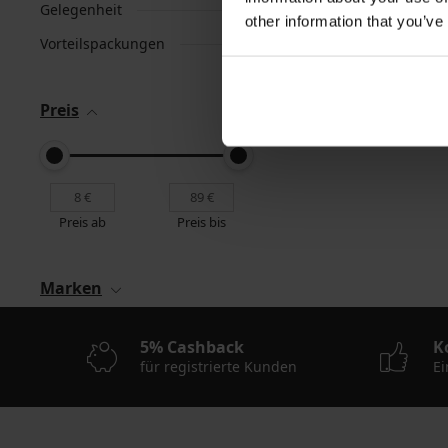
Gelegenheit
other information that you’ve
Vorteilspackungen
Preis
Preis ab
Preis bis
Marken
5% Cashback
K
für registrierte Kunden
Ei