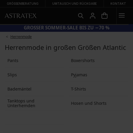
GRÖSSENBERATUNG
UMTAUSCH UND RÜCKGABE
KONTAKT
GROSSER SOMMER-SALE BIS ZU −7
Herrenmode
Herrenmode in großen Größen Atlantic
Pants
Boxershorts
Slips
Pyjamas
Bademäntel
T-Shirts
Tanktops und
Hosen und Shorts
Unterhemden