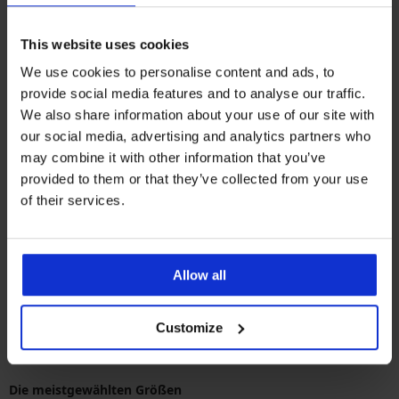
This website uses cookies
2er-PACK Baumwoll-Pants
Raiden
We use cookies to personalise content and ads, to
Rabatt
Alter Preis
20,29 €
28,99 €
provide social media features and to analyse our traffic.
We also share information about your use of our site with
our social media, advertising and analytics partners who
may combine it with other information that you’ve
provided to them or that they’ve collected from your use
of their services.
Beliebteste Marken
Allow all
MEN-A
CECEBA
Lonka
JACK & JONES
Customize
Die meistgewählten Farben
Schwarz
Blau
mehrfarbig
Beige
Die meistgewählten Größen