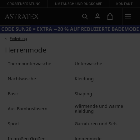
GRÖSSENBERATUNG
UMTAUSCH UND RÜCKGABE
KONTAKT
CODE SUN20 = EXTRA −20 % AUF REDUZIERTE BADEMODE
Einleitung
Herrenmode
Thermounterwäsche
Unterwäsche
Nachtwäsche
Kleidung
Basic
Shaping
Wärmende und warme
Aus Bambusfasern
Kleidung
Sport
Garnituren und Sets
In großen Größen
Jungenmode