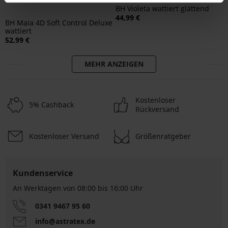
BH Violeta wattiert glättend
44,99 €
BH Maia 4D Soft Control Deluxe
wattiert
52,99 €
MEHR ANZEIGEN
Kostenloser
5% Cashback
Rückversand
Kostenloser Versand
Größenratgeber
Kundenservice
An Werktagen von 08:00 bis 16:00 Uhr
0341 9467 95 60
info@astratex.de