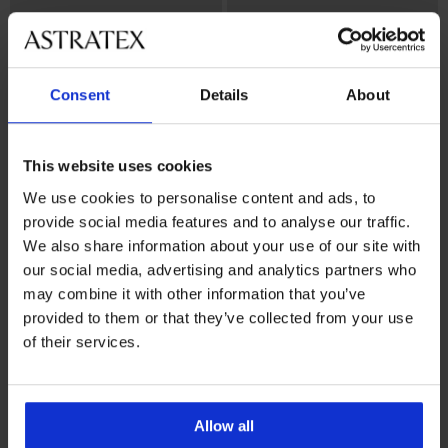
Bestseller
-25% ALL25
Consent
Details
About
4,6
BH Violeta wattiert glättend
This website uses cookies
44,99 €
BH Spacer 3D Lady Grace New
33,74 €
Code:
ALL25
We use cookies to personalise content and ads, to
62,99 €
provide social media features and to analyse our traffic.
We also share information about your use of our site with
our social media, advertising and analytics partners who
may combine it with other information that you’ve
provided to them or that they’ve collected from your use
of their services.
Allow all