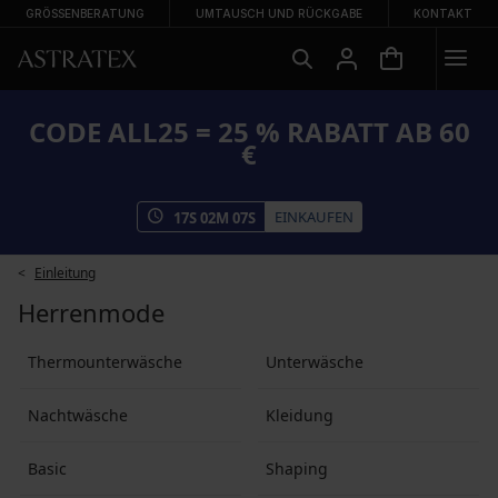
GRÖSSENBERATUNG
UMTAUSCH UND RÜCKGABE
KONTAKT
CODE ALL25 = 25 % RABATT AB 60
€
EINKAUFEN
17
S
02
M
06
S
Einleitung
Herrenmode
Thermounterwäsche
Unterwäsche
Nachtwäsche
Kleidung
Basic
Shaping