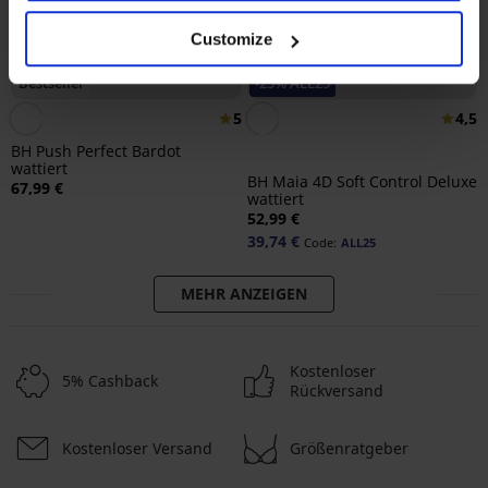
Customize
Bestseller
-25% ALL25
5
4,5
BH Push Perfect Bardot
wattiert
BH Maia 4D Soft Control Deluxe
67,99 €
wattiert
52,99 €
39,74 €
Code:
ALL25
MEHR ANZEIGEN
Kostenloser
5% Cashback
Rückversand
Kostenloser Versand
Größenratgeber