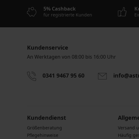
5% Cashback
K
für registrierte Kunden
Ei
Kundenservice
An Werktagen von 08:00 bis 16:00 Uhr
0341 9467 95 60
info@ast
Durch das Eingeben einer E-Mail-Adresse stimmen S
personenbezogener Daten gemäß den Bedingunge
Daten
zu.
Kundendienst
Allgem
Größenberatung
Versand 
Pflegehinweise
Häufig ge