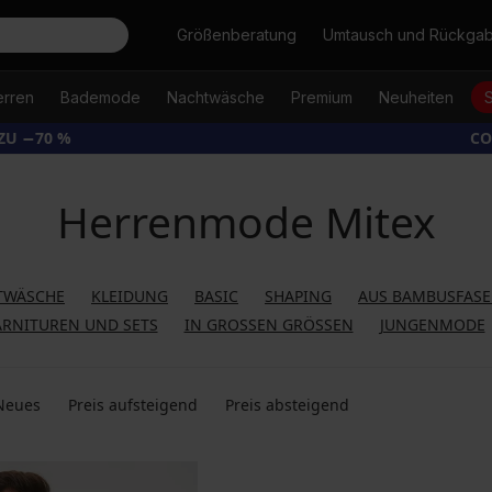
Suche
Größenberatung
Umtausch und Rückga
erren
Bademode
Nachtwäsche
Premium
Neuheiten
ZU −70 %
CO
Herrenmode Mitex
TWÄSCHE
KLEIDUNG
BASIC
SHAPING
AUS BAMBUSFAS
RNITUREN UND SETS
IN GROSSEN GRÖSSEN
JUNGENMODE
Neues
Preis aufsteigend
Preis absteigend