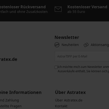
ostenloser Rückversand
Kostenloser Versand
nfach und ohne Zusatzkosten
ab 55 Euro
Newsletter
Neuheiten
Aktionsan
ratex.de
ie der Verarbeitung
Ich möchte mich zum Newsletter anme
n zum
Schutz personenbezogener
Ausverkäufe enthält. Sie können sich
eine Informationen
Über Astratex
und Zahlung
Über Astratex.de
stellte Fragen
Kontakt