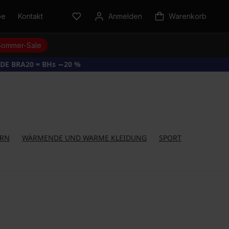
be
Kontakt
Anmelden
Warenkorb
Sommer-Sale
DE BRA20 = BHs −20 %
ERN
WÄRMENDE UND WARME KLEIDUNG
SPORT