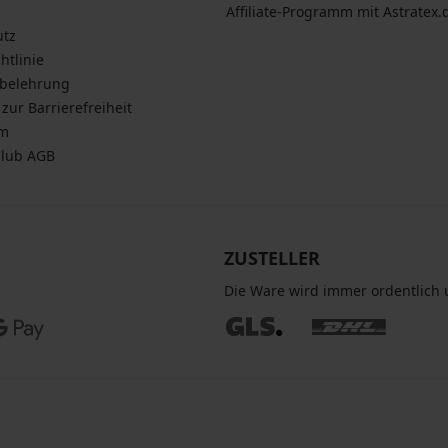
Affiliate-Programm mit Astratex.
utz
htlinie
sbelehrung
zur Barrierefreiheit
um
Club AGB
ZUSTELLER
Die Ware wird immer ordentlich u