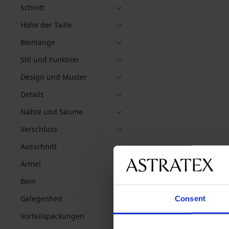
Schnitt
Höhe der Taille
Beinlänge
Stil und Funktion
Design und Muster
Details
Nähte und Säume
Verschluss
Ausschnitt
Ärmel
Bein
Gelegenheit
Consent
Vorteilspackungen