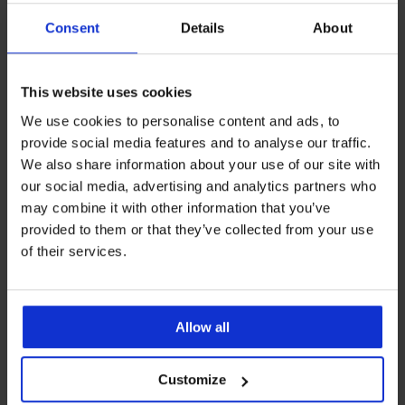
4,5
BH Soft Lace II wattiert ohne
Consent
Details
About
Bügel
BH Maia 4D Soft Control Deluxe
20,00 €
39,99 €
wattiert
52,99 €
This website uses cookies
42,39 €
Code:
BRA20
We use cookies to personalise content and ads, to
provide social media features and to analyse our traffic.
We also share information about your use of our site with
our social media, advertising and analytics partners who
may combine it with other information that you’ve
provided to them or that they’ve collected from your use
of their services.
Allow all
Customize
-20% BRA20
Bestseller