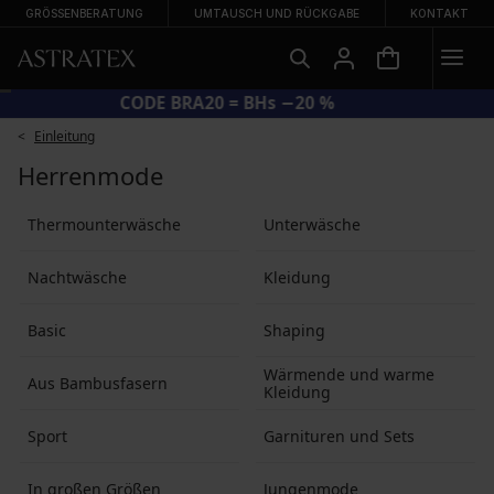
GRÖSSENBERATUNG
UMTAUSCH UND RÜCKGABE
KONTAKT
CODE BRA20 = BHs −20 %
Einleitung
Herrenmode
Thermounterwäsche
Unterwäsche
Nachtwäsche
Kleidung
Basic
Shaping
Wärmende und warme
Aus Bambusfasern
Kleidung
Sport
Garnituren und Sets
In großen Größen
Jungenmode