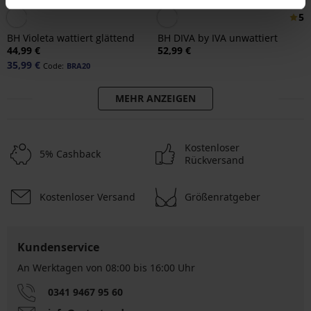
5
BH Violeta wattiert glättend
BH DIVA by IVA unwattiert
44,99 €
52,99 €
35,99 €
Code:
BRA20
MEHR ANZEIGEN
Kostenloser
5% Cashback
Rückversand
Kostenloser Versand
Größenratgeber
Kundenservice
An Werktagen von 08:00 bis 16:00 Uhr
0341 9467 95 60