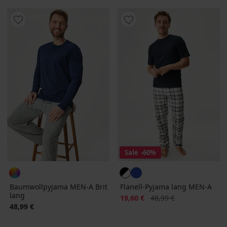
Sale
-60%
Baumwollpyjama MEN-A Brit
Flanell-Pyjama lang MEN-A
lang
Rabatt
Alter Preis
19,60 €
48,99 €
48,99 €