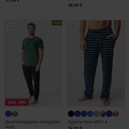
37,99 €
48,99 €
LIMITED
Sale
-30%
Baumwollpyjama Navigation
Pyjama-Hose MEN-A
lang
34,99 €