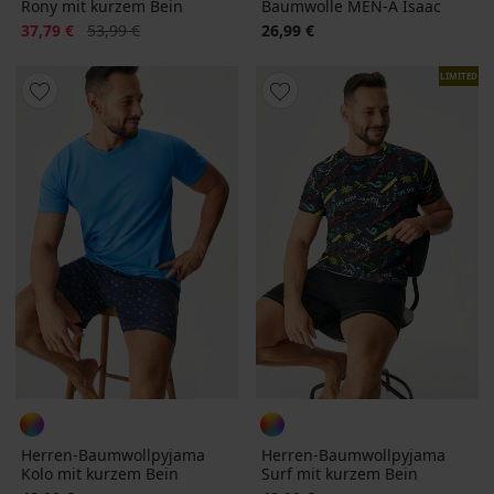
Rony mit kurzem Bein
Baumwolle MEN-A Isaac
Rabatt
Alter Preis
37,79 €
53,99 €
26,99 €
LIMITED
Herren-Baumwollpyjama
Herren-Baumwollpyjama
Kolo mit kurzem Bein
Surf mit kurzem Bein