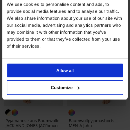
Rabatt
Alter Preis
37,99 €
34,29 €
48,99 €
We use cookies to personalise content and ads, to
provide social media features and to analyse our traffic.
We also share information about your use of our site with
LIMITED
our social media, advertising and analytics partners who
may combine it with other information that you’ve
provided to them or that they’ve collected from your use
of their services.
Allow all
Customize
Pyjamahose aus Baumwolle
Baumwollpyjamashorts
JACK AND JONES JACRimon
MEN-A John