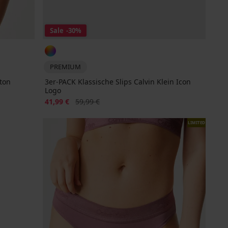
Sale
-30%
PREMIUM
tton
3er-PACK Klassische Slips Calvin Klein Icon
Logo
Rabatt
Alter Preis
41,99 €
59,99 €
LIMITED