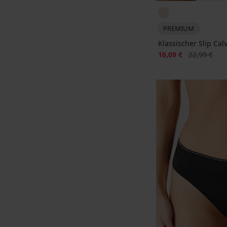
PREMIUM
Klassischer Slip Calv
Rabatt
Alter Preis
16,09 €
22,99 €