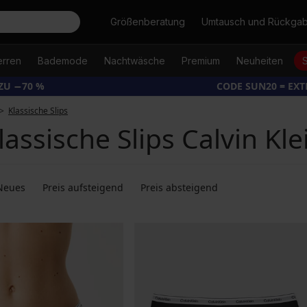
Suche
Größenberatung
Umtausch und Rückga
erren
Bademode
Nachtwäsche
Premium
Neuheiten
ZU −70 %
CODE SUN20 = EX
Klassische Slips
lassische Slips Calvin Kle
Neues
Preis aufsteigend
Preis absteigend