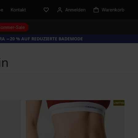
be
Kontakt
Anmelden
Warenkorb
Sommer-Sale
TRA −20 % AUF REDUZIERTE BADEMODE
in
LIMITED