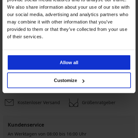
Beliebteste Marken
We also share information about your use of our site with
Astratex
Viania
Shock absorber
Triumph
our social media, advertising and analytics partners who
may combine it with other information that you’ve
Die meistgewählten Farben
provided to them or that they’ve collected from your use
Schwarz
Blau
Weiß
Violett
of their services.
Die meistgewählten Größen
M
S
L
XXL
Allow all
Kostenloser
Customize
5% Cashback
Rückversand
Kostenloser Versand
Größenratgeber
Kundenservice
An Werktagen von 08:00 bis 16:00 Uhr