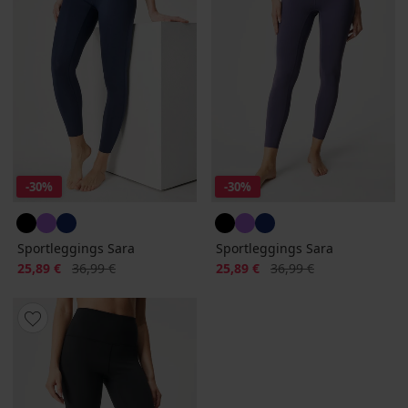
-30%
-30%
Sportleggings Sara
Sportleggings Sara
Rabatt
Alter Preis
Rabatt
Alter Preis
25,89 €
36,99 €
25,89 €
36,99 €