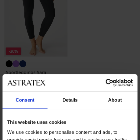
-30%
Sportleggings Sara
Rabatt
Alter Preis
25,89 €
36,99 €
Consent
Details
About
This website uses cookies
We use cookies to personalise content and ads, to
provide social media features and to analyse our traffic.