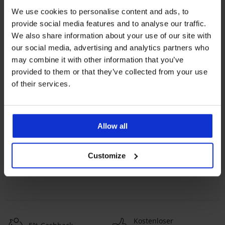
We use cookies to personalise content and ads, to
provide social media features and to analyse our traffic.
We also share information about your use of our site with
our social media, advertising and analytics partners who
may combine it with other information that you’ve
provided to them or that they’ve collected from your use
of their services.
Beliebteste Marken
Astratex
MONA QUEEN
lady B
Allow all
Die meistgewählten Farben
Beige
Schwarz
Gelb
Orange
Customize
Die meistgewählten Größen
uni
8/10
5/7
Kostenloser